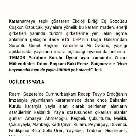
Kararnameye tepki gösteren Ekoloji Birliği Eş Sözcüsü
Coşkun Özbucak, yaylalara yönelik bu kararın maden, enerji
şirketleri yanında turizm şirketlerine yeni alan açma
anlamına geldiğini ifade etti. CHP`nin Doğa Haklarından
Sorumlu Genel Başkan Yardımcısı Ali Öztunç, yaptığı
açıklamada yaylaların imara açılacağı uyarısında bulundu.
TMMOB Yürütme Kurulu Üyesi aynı zamanda Ziraat
Mühendisleri Odası Başkanı Baki Remzi Suiçmez
ise
“Hem
hayvancılık hem de yayla kültürü yok olacak”
dedi.
ÜÇ İLDE 15 YAYLA
Resmi Gazete`de Cumhurbaşkanı Recep Tayyip Erdoğan’ın
imzasıyla yayımlanan kararnamede daha önce Bakanlar
Kurulu kararıyla yayla alanı olarak belirlenen alanların
statülerinin kaldırıldı. Yayla statüsünden çıkarılan alanlar
şunlar: Amasya: Ahmetoğlu, Keşbeli, Çukurtuzla, Melikli,
Çukuryayla, Alanbaşı, Kadı Çayırı, Kulam, Peynirçayı, Düvenci,
Fındıkpınar Bolu: Göllü Ören, Yaylabeli, Trabzon: Hıdırnebi-1,