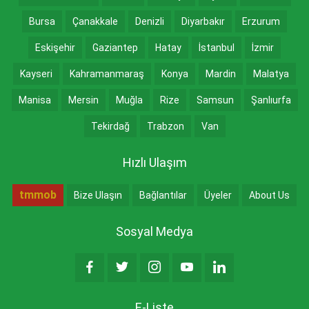
Bursa
Çanakkale
Denizli
Diyarbakır
Erzurum
Eskişehir
Gaziantep
Hatay
İstanbul
İzmir
Kayseri
Kahramanmaraş
Konya
Mardin
Malatya
Manisa
Mersin
Muğla
Rize
Samsun
Şanlıurfa
Tekirdağ
Trabzon
Van
Hızlı Ulaşım
tmmob
Bize Ulaşın
Bağlantılar
Üyeler
About Us
Sosyal Medya
E-Liste