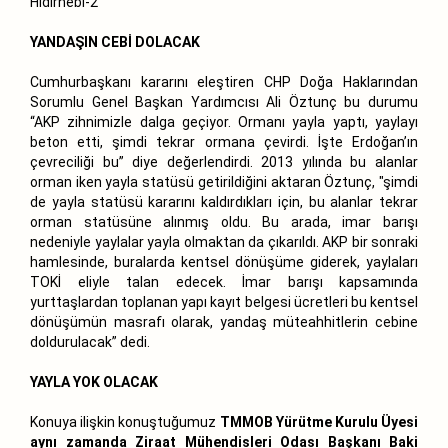
Hıdırnebi-2
YANDAŞIN CEBİ DOLACAK
Cumhurbaşkanı kararını eleştiren CHP Doğa Haklarından
Sorumlu Genel Başkan Yardımcısı Ali Öztunç bu durumu
“AKP zihnimizle dalga geçiyor. Ormanı yayla yaptı, yaylayı
beton etti, şimdi tekrar ormana çevirdi. İşte Erdoğan’ın
çevreciliği bu” diye değerlendirdi. 2013 yılında bu alanlar
orman iken yayla statüsü getirildiğini aktaran Öztunç, "şimdi
de yayla statüsü kararını kaldırdıkları için, bu alanlar tekrar
orman statüsüne alınmış oldu. Bu arada, imar barışı
nedeniyle yaylalar yayla olmaktan da çıkarıldı. AKP bir sonraki
hamlesinde, buralarda kentsel dönüşüme giderek, yaylaları
TOKİ eliyle talan edecek. İmar barışı kapsamında
yurttaşlardan toplanan yapı kayıt belgesi ücretleri bu kentsel
dönüşümün masrafı olarak, yandaş müteahhitlerin cebine
doldurulacak” dedi.
YAYLA YOK OLACAK
Konuya ilişkin konuştuğumuz
TMMOB Yürütme Kurulu Üyesi
aynı zamanda Ziraat Mühendisleri Odası Başkanı Baki