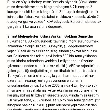
Bu yıl en büyük darbeyi mısır üreticisi yiyecek. Çünkü dane
mısır destekleme primi kilogram başına 6.7 kuruştan 2
kuruşa indirildi. Üstelik öngörülen 2 kuruşluk desteği almak
için üretici fatura ve müstahsil makbuzu kesecek, yüzde 2
stopaj vergisi ve yüzde 1 KDV ödeyecek. Bu durumda destek
gerçekte 1 kuruşun altına düşecek.
Ziraat Mühendisleri Odası Başkanı Gökhan Günaydın
,
Hükümetin DGD konusundaki tavrının çiftçiyi süründürmek
anlamına geldiğini bildirdi. Günaydın, şu değerlendirmeyi
yaptı: "Özellikle mısır üreticisi açısından çok zor bir durum
var. Belirlenen destek düzeyi, halen 500 bin tona yaklaşan
mısır ithalat rakamların yeniden 1 milyon tonun üzerine
çıkmasına neden olacaktır. Arz eksikliği ABD ve Arjantin‘den
gelen genetiği değiştirilmiş mısır ithalatı ile kapatılacaktır.
Türkiye‘de mısır üretimi, başta yem hammaddesi olmak
üzere tarım-sanayi entegrasyonunun en önemli
unsurlarından biridir. Türkiye 2005 yılında 4.2 milyon tonluk
mısır üretimini yakalamış ve gereksinimini yurtiçi üretimle
karşılayabilmiştir. İzleyen süreçte 2006 yılında mısır üretimi
3.8 milyon tona, 2007 yılında ise 3.6 milyon tona gerilemiştir.
Kilogram başına 6.7 kuruş prim ödemesi yapılmasının dahi
üretimdeki gerilemeyi durduramadığı bir dönemde, dane