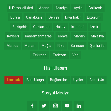
İl Temsilcilikleri
Adana
Antalya
Aydın
Balıkesir
Bursa
Çanakkale
Denizli
Diyarbakır
Erzurum
Eskişehir
Gaziantep
Hatay
İstanbul
İzmir
Kayseri
Kahramanmaraş
Konya
Mardin
Malatya
Manisa
Mersin
Muğla
Rize
Samsun
Şanlıurfa
Tekirdağ
Trabzon
Van
Hızlı Ulaşım
tmmob
Bize Ulaşın
Bağlantılar
Üyeler
About Us
Sosyal Medya