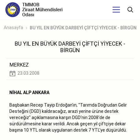
Anasayfa
BU YIL EN BÜYÜK DARBEYİ ÇİFTÇİ YİYECEK - BİRGÜN
BU YIL EN BÜYÜK DARBEYİ ÇİFTÇİ YİYECEK -
BİRGÜN
MERKEZ
23.03.2008
NİHAL ALP ANKARA
Başbakan Recep Tayip Erdoğan‘ın, "Tarımda Doğrudan Gelir
Desteğini (DGD) kaldıracağız, arazi yerine ürüne destek
vereceğiz" açıklamasına karşın DGD‘nin 2008‘de de
sürdürülmesine karar verildi. Ancak geçen yıl çiftçiye dekar
başına 10 YTL olarak uygulanan destek 7 YTL‘ye düşürüldü.