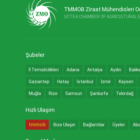
TMMOB Ziraat Mühendisleri O
UCTEA CHAMBER OF AGRICULTURAL 
Şubeler
İl Temsilcilikleri
Adana
Antalya
Aydın
Balık
Gaziantep
Hatay
İstanbul
İzmir
Kayseri
Muğla
Rize
Samsun
Şanlıurfa
Tekirdağ
Hızlı Ulaşım
tmmob
Bize Ulaşın
Bağlantılar
Üyeler
Abo