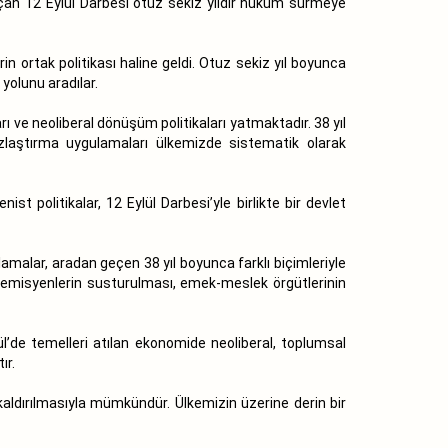
açan 12 Eylül Darbesi otuz sekiz yıldır hüküm sürmeye
n ortak politikası haline geldi. Otuz sekiz yıl boyunca
 yolunu aradılar.
 ve neoliberal dönüşüm politikaları yatmaktadır. 38 yıl
lsızlaştırma uygulamaları ülkemizde sistematik olarak
 politikalar, 12 Eylül Darbesi’yle birlikte bir devlet
malar, aradan geçen 38 yıl boyunca farklı biçimleriyle
demisyenlerin susturulması, emek-meslek örgütlerinin
’de temelleri atılan ekonomide neoliberal, toplumsal
ır.
kaldırılmasıyla mümkündür. Ülkemizin üzerine derin bir