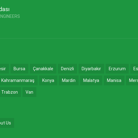
dası
ENGINEERS
esir
Bursa
Çanakkale
Denizli
Diyarbakır
Erzurum
Es
Kahramanmaraş
Konya
Mardin
Malatya
Manisa
Mer
Trabzon
Van
ut Us