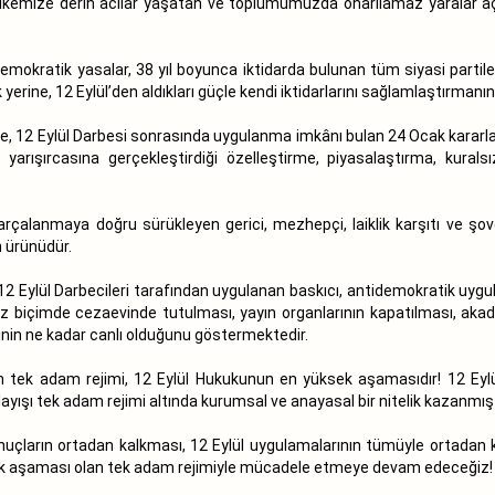
z. Ülkemize derin acılar yaşatan ve toplumumuzda onarılamaz yaralar 
emokratik yasalar, 38 yıl boyunca iktidarda bulunan tüm siyasi partileri
 yerine, 12 Eylül’den aldıkları güçle kendi iktidarlarını sağlamlaştırmanın
 12 Eylül Darbesi sonrasında uygulanma imkânı bulan 24 Ocak kararları
le yarışırcasına gerçekleştirdiği özelleştirme, piyasalaştırma, kura
anmaya doğru sürükleyen gerici, mezhepçi, laiklik karşıtı ve şovenist
n ürünüdür.
 Eylül Darbecileri tarafından uygulanan baskıcı, antidemokratik uygula
 biçimde cezaevinde tutulması, yayın organlarının kapatılması, aka
ğinin ne kadar canlı olduğunu göstermektedir.
tek adam rejimi, 12 Eylül Hukukunun en yüksek aşamasıdır! 12 Eylül
ışı tek adam rejimi altında kurumsal ve anayasal bir nitelik kazanmışt
sonuçların ortadan kalkması, 12 Eylül uygulamalarının tümüyle ortadan 
ksek aşaması olan tek adam rejimiyle mücadele etmeye devam edeceğiz!