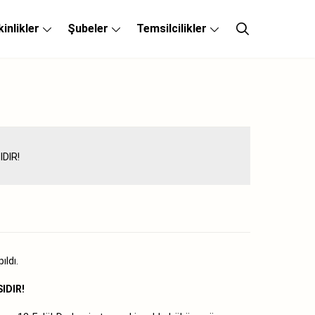
kinlikler
Şubeler
Temsilcilikler
ldı.
IDIR!