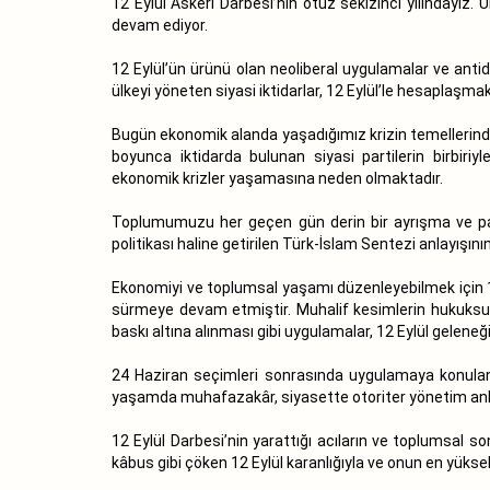
12 Eylül Askeri Darbesi’nin otuz sekizinci yılındayı
devam ediyor.
12 Eylül’ün ürünü olan neoliberal uygulamalar ve antid
ülkeyi yöneten siyasi iktidarlar, 12 Eylül’le hesaplaşmak
Bugün ekonomik alanda yaşadığımız krizin temellerinde,
boyunca iktidarda bulunan siyasi partilerin birbiriy
ekonomik krizler yaşamasına neden olmaktadır.
Toplumumuzu her geçen gün derin bir ayrışma ve parçal
politikası haline getirilen Türk-İslam Sentezi anlayışını
Ekonomiyi ve toplumsal yaşamı düzenleyebilmek için 12
sürmeye devam etmiştir. Muhalif kesimlerin hukuksuz
baskı altına alınması gibi uygulamalar, 12 Eylül gelene
24 Haziran seçimleri sonrasında uygulamaya konulan 
yaşamda muhafazakâr, siyasette otoriter yönetim anlay
12 Eylül Darbesi’nin yarattığı acıların ve toplumsal 
kâbus gibi çöken 12 Eylül karanlığıyla ve onun en yü