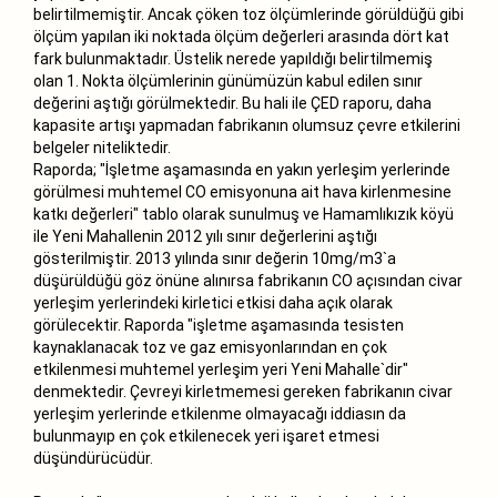
belirtilmemiştir. Ancak çöken toz ölçümlerinde görüldüğü gibi
ölçüm yapılan iki noktada ölçüm değerleri arasında dört kat
fark bulunmaktadır. Üstelik nerede yapıldığı belirtilmemiş
olan 1. Nokta ölçümlerinin günümüzün kabul edilen sınır
değerini aştığı görülmektedir. Bu hali ile ÇED raporu, daha
kapasite artışı yapmadan fabrikanın olumsuz çevre etkilerini
belgeler niteliktedir.
Raporda; "İşletme aşamasında en yakın yerleşim yerlerinde
görülmesi muhtemel CO emisyonuna ait hava kirlenmesine
katkı değerleri" tablo olarak sunulmuş ve Hamamlıkızık köyü
ile Yeni Mahallenin 2012 yılı sınır değerlerini aştığı
gösterilmiştir. 2013 yılında sınır değerin 10mg/m3`a
düşürüldüğü göz önüne alınırsa fabrikanın CO açısından civar
yerleşim yerlerindeki kirletici etkisi daha açık olarak
görülecektir. Raporda "işletme aşamasında tesisten
kaynaklanacak toz ve gaz emisyonlarından en çok
etkilenmesi muhtemel yerleşim yeri Yeni Mahalle`dir"
denmektedir. Çevreyi kirletmemesi gereken fabrikanın civar
yerleşim yerlerinde etkilenme olmayacağı iddiasın da
bulunmayıp en çok etkilenecek yeri işaret etmesi
düşündürücüdür.