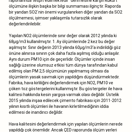
raporlarında tespit edilmektedir" denmesine karşın kükürt
ölçümüne ilişkin başka bir bilgi sunmaması ilginçtir. Raporda
bir yandan SO2`nin önemi vurgulanırken diğer yandan da SO2
ölçülmemesi, iyimser yaklaşımla tutarsızlık olarak
değerlendirilebilir.
Yapılan NO2 ölçümlerinde sınır değer olarak 2012 yılında ki
68µg/m3 kullanılmıştır. 1. Ay ölçümlerinde 2 kez bu değer
aşılmıştır. Sınır değerin 2013 yılında 60µg/m3‘a indirildiği göz
önüne alınırsa sınırın çok daha fazla aşılmış olduğu anlaşılır.
Aynı durum PM10 için de geçerlidir. Ölçümler içinde insan
sağlığı üzerine olumsuz etkisi tüm dünya tarafından kabul
edilmiş olan PM 2,5 ölçümünün yapılmamış olması da
ölçümlerin yasak savmak için yapıldığını düşündürmektedir.
Fabrika, hava kirliliğini değerlendirmek için NO2, PM10 ve
çöken toz göstergelerini kullanmıştır. Bu göstergeler ile hava
kalitesi hakkında kesin yargıya varmak olası değildir. Üstelik
2015 yılında inşaa edilecek çimento fabrikası için 2011-2012
yılının kısıtlı ölçümleri ile havanın kirletilmediğinin iddia
edilmesi de inandırıcı değildir.
Hava kalitesini değerlendirmek için yapılan ölçümlerin nerede
yapıldığı çok önemlidir. Ancak ÇED raporunda ölçüm yerleri