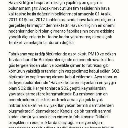
Hava Kirliliğini tespit etmek için yapılmış bir çalışma
bulunamamıştır. Ancak mevcut üretim tesislerinin hava
kalitesine katkı değerinin belirlenmesi amacıyla 01 Aralık
2011-01Şubat 2012 tarihleri arasında hava kalitesi ölçümü
gerçekleştirilmiştir." denmektedir. Hava kirliliğinin en önemli
nedenlerinden biri olan çimento fabrikasının çevre etkisine
yönelik ölçümlerin bu tarihe kadar yapılmamış olması çok
tehlikeli ve anlaşılır bir durum değildir.
Fabrikanın yaptırdığı ölçümler de azot oksit, PM10 ve çöken
tozdan ibarettir. Bu ölçümler içinde en önemli hava kalitesi
göstergelerinden olan ve özellikle çimento fabrikası gibi
kömürün yakıldığı ortamlar için vazgeçilmez kabul edilen SO2
ölçümünün yapılmamış olması kabul edilemez. Aynı raporun
ilerleyen bölümlerinde "Hava kirletici emisyonların en yaygın
olanı SO2`dir. Her yıl tonlarca SO2 çeşitli kaynaklardan
yayılarak atmosfere karışmaktadır. Bu emisyonların en
önemli bölümü elektrik üretmek amacıyla çok büyük
miktarlarda katı ve sıvı yakıtlar yakan termik santrallerden
oluşmaktadır." denmektedir. Kendisi de bir termik santral
kadar kömür yakacak olan çimento fabrikasının "kükürt
bileşiklerinin eser miktarda oluştuğu emisyon ölçüm