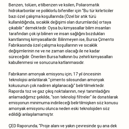
Benzen, tolüen, etilbenzen ve ksilen, Poliaromatik
hidrokarbonlar ve poliklorlu bifeniller için "Bu tür kirleticiler
bazı özel çalışma koşullarında (Özel bir atık türü
kullanıldığında, sıcaklık değişimi olan durumlarda) ortaya
çıkabilir." demektedir. Oysa bu kimyasallar bilim insanları
tarafından çok iyi bilinen ve insan sağlığını bozdukları
kanıtlanmış kimyasallardır. Bilinmeyen ise, Bursa Çimento
Fabrikasında özel çalışma koşullarının ve sıcaklık
değişimlerinin ne ve ne zaman olacağı ile ne kadar
süreceğidir. Önerilen Bursa halkının bu zehirli kimyasalları
kabullenmesi ve sonucuna katlanmasıdır.
Fabrikanın amonyak emisyonu için; 17 yıl öncesinin
teknolojisi anlatılarak "çimento silosundan amonyak
kokusunun çok nadiren algılanacağı" belirtilmektedir.
Raporda toz ve gaz çıkış noktalarının, neyi tanımladığını
anlamadığımız şekilde, "son teknoloji filtreler" ile donatılarak
emisyonun minimuma indirileceği belirtilmişken söz konusu
amonyak emisyonu olunca neden eski teknolojiden söz
edildiği anlaşılamamıştır.
ÇED Raporunda; "Proje alanı ve yakın çevresinde şu ana dek