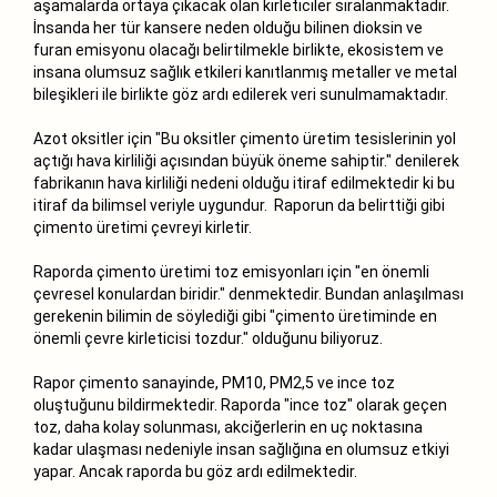
aşamalarda ortaya çıkacak olan kirleticiler sıralanmaktadır.
İnsanda her tür kansere neden olduğu bilinen dioksin ve
furan emisyonu olacağı belirtilmekle birlikte, ekosistem ve
insana olumsuz sağlık etkileri kanıtlanmış metaller ve metal
bileşikleri ile birlikte göz ardı edilerek veri sunulmamaktadır.
Azot oksitler için "Bu oksitler çimento üretim tesislerinin yol
açtığı hava kirliliği açısından büyük öneme sahiptir." denilerek
fabrikanın hava kirliliği nedeni olduğu itiraf edilmektedir ki bu
itiraf da bilimsel veriyle uygundur. Raporun da belirttiği gibi
çimento üretimi çevreyi kirletir.
Raporda çimento üretimi toz emisyonları için "en önemli
çevresel konulardan biridir." denmektedir. Bundan anlaşılması
gerekenin bilimin de söylediği gibi "çimento üretiminde en
önemli çevre kirleticisi tozdur." olduğunu biliyoruz.
Rapor çimento sanayinde, PM10, PM2,5 ve ince toz
oluştuğunu bildirmektedir. Raporda "ince toz" olarak geçen
toz, daha kolay solunması, akciğerlerin en uç noktasına
kadar ulaşması nedeniyle insan sağlığına en olumsuz etkiyi
yapar. Ancak raporda bu göz ardı edilmektedir.