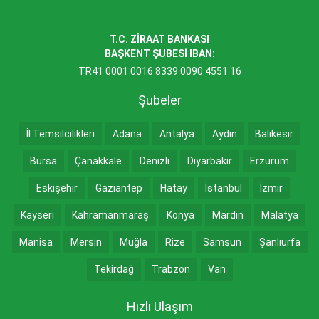
T.C. ZİRAAT BANKASI
BAŞKENT ŞUBESİ IBAN:
TR41 0001 0016 8339 0090 4551 16
Şubeler
İl Temsilcilikleri
Adana
Antalya
Aydın
Balıkesir
Bursa
Çanakkale
Denizli
Diyarbakır
Erzurum
Eskişehir
Gaziantep
Hatay
İstanbul
İzmir
Kayseri
Kahramanmaraş
Konya
Mardin
Malatya
Manisa
Mersin
Muğla
Rize
Samsun
Şanlıurfa
Tekirdağ
Trabzon
Van
Hızlı Ulaşım