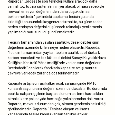
Raporda "…proseste son teknoloji kullanılarak çok daha
verimli toz tutma sistemlerinin yer alacak olması sebebiyle
mevcut emisyon değerlerinden daha düşük olması
beklenmektedir." şeklindeki saptama tesisin şu anda
kirlettiği konusundaki kaygımızı artırmakta, bu güne kadar
neden emisyon değerini düşürecek teknolojik yenilemenin
yapılmadığı sorusunu düşündürmektedir.
Tesisin tamamından yayılan saatlik kütlesel debiler sınır
değerlerin üzerinde kirlenmeye neden olacaktır. Raporda;
"tesisin tamamından yayılan toplam saatlik azot dioksit,
karbon monoksit ve toz kütlesel debisi Sanayi Kaynaklı Hava
Kirliliğinin Kontrolü Yönetmeliği`nde verilen sınır değerlerin
üzerindedir." denilerek fabrikada kapasite artışı sonrası
çevreye verilecek zarar da gösterilmektedir.
Kapasite artışı sonrası kalker ocak sahası içinde PM10
konsantrasyonu sınır değerin üzerinde olacaktır. Bu durumda
ocakta çalışan işçilerin başta solunum sistemi hastalıkları
olmak üzere çok sayıda hastalığa yakalanmaları riski vardır.
Raporda, mevcut durumdan çok, olması gerekenin belirtildiği
görülmektedir. Raporda; "Tesiste oluşan ve lisans
kapsamında tesise kabulü yapılan tehlikeli atıklar