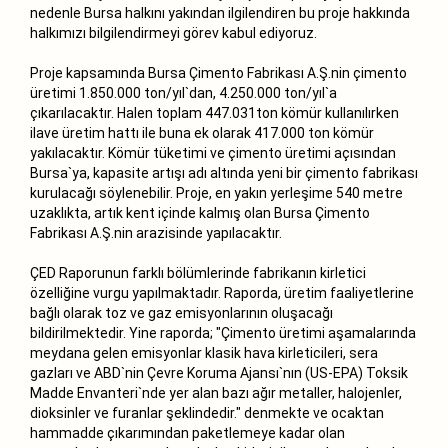
nedenle Bursa halkını yakından ilgilendiren bu proje hakkında
halkımızı bilgilendirmeyi görev kabul ediyoruz.
Proje kapsamında Bursa Çimento Fabrikası A.Ş.nin çimento
üretimi 1.850.000 ton/yıl`dan, 4.250.000 ton/yıl`a
çıkarılacaktır. Halen toplam 447.031ton kömür kullanılırken
ilave üretim hattı ile buna ek olarak 417.000 ton kömür
yakılacaktır. Kömür tüketimi ve çimento üretimi açısından
Bursa`ya, kapasite artışı adı altında yeni bir çimento fabrikası
kurulacağı söylenebilir. Proje, en yakın yerleşime 540 metre
uzaklıkta, artık kent içinde kalmış olan Bursa Çimento
Fabrikası A.Ş.nin arazisinde yapılacaktır.
ÇED Raporunun farklı bölümlerinde fabrikanın kirletici
özelliğine vurgu yapılmaktadır. Raporda, üretim faaliyetlerine
bağlı olarak toz ve gaz emisyonlarının oluşacağı
bildirilmektedir. Yine raporda; "Çimento üretimi aşamalarında
meydana gelen emisyonlar klasik hava kirleticileri, sera
gazları ve ABD`nin Çevre Koruma Ajansı`nın (US-EPA) Toksik
Madde Envanteri`nde yer alan bazı ağır metaller, halojenler,
dioksinler ve furanlar şeklindedir." denmekte ve ocaktan
hammadde çıkarımından paketlemeye kadar olan