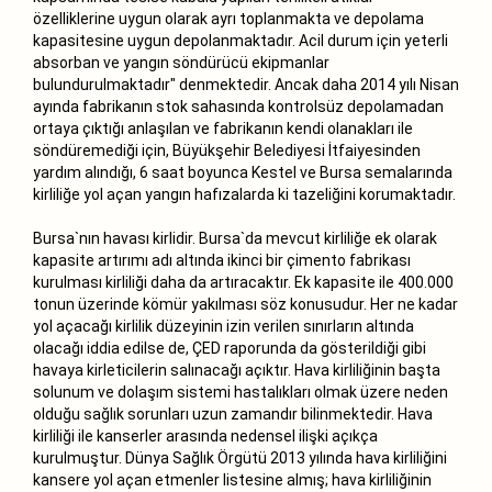
özelliklerine uygun olarak ayrı toplanmakta ve depolama
kapasitesine uygun depolanmaktadır. Acil durum için yeterli
absorban ve yangın söndürücü ekipmanlar
bulundurulmaktadır" denmektedir. Ancak daha 2014 yılı Nisan
ayında fabrikanın stok sahasında kontrolsüz depolamadan
ortaya çıktığı anlaşılan ve fabrikanın kendi olanakları ile
söndüremediği için, Büyükşehir Belediyesi İtfaiyesinden
yardım alındığı, 6 saat boyunca Kestel ve Bursa semalarında
kirliliğe yol açan yangın hafızalarda ki tazeliğini korumaktadır.
Bursa`nın havası kirlidir. Bursa`da mevcut kirliliğe ek olarak
kapasite artırımı adı altında ikinci bir çimento fabrikası
kurulması kirliliği daha da artıracaktır. Ek kapasite ile 400.000
tonun üzerinde kömür yakılması söz konusudur. Her ne kadar
yol açacağı kirlilik düzeyinin izin verilen sınırların altında
olacağı iddia edilse de, ÇED raporunda da gösterildiği gibi
havaya kirleticilerin salınacağı açıktır. Hava kirliliğinin başta
solunum ve dolaşım sistemi hastalıkları olmak üzere neden
olduğu sağlık sorunları uzun zamandır bilinmektedir. Hava
kirliliği ile kanserler arasında nedensel ilişki açıkça
kurulmuştur. Dünya Sağlık Örgütü 2013 yılında hava kirliliğini
kansere yol açan etmenler listesine almış; hava kirliliğinin