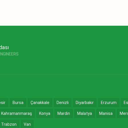
dası
ENGINEERS
esir
Bursa
Çanakkale
Denizli
Diyarbakır
Erzurum
Es
Kahramanmaraş
Konya
Mardin
Malatya
Manisa
Mer
Trabzon
Van