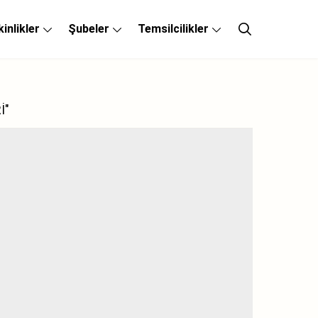
kinlikler
Şubeler
Temsilcilikler
İ"