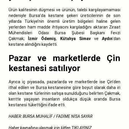
Ürün kalitesinin düşmesi ve ürünün, talebi karşılayamaması
nedeniyle Bursa’da kestane şekeri üreticilerinin de son
yıllarda Türkiye’nin önemli üretim bölgeleri haline gelen
yerlerden ham madde ihtiyacını karşıladığını aktaran Ziraat
Mühendisleri Odası Bursa Şubesi Başkanı Fevzi
Çakmak;
İzmir Ödemiş
,
Kütahya Simav
ve
Aydın
’dan
kestane alındığını kaydetti.
Pazar ve marketlerde Çin
kestanesi satılıyor
Ayrıca iç piyasada, pazarlarda ve marketlerde ise Çin’den
ithal edilen ve Bursa kestanesine göre boyut olarak daha iri
olan kestane türlerinin satışa sunulduğunu belirten Çakmak,
kentte yaşayan insanların oldukça düşük oranda Bursa
kestanesi tükettiğini ifade etti.
HABER: BURSA MUHALİF / FADİME NİSA SAYAR
Haber kaynağına ulaşmak için lütfen
TIKLAYINIZ.