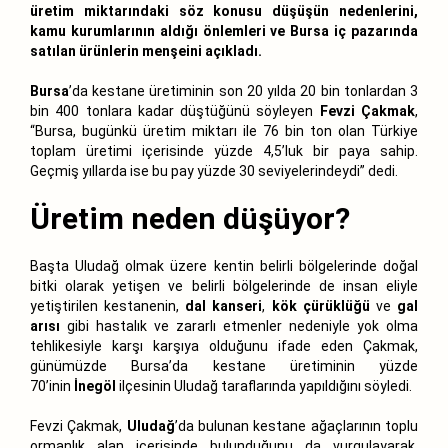
üretim miktarındaki söz konusu düşüşün nedenlerini,
kamu kurumlarının aldığı önlemleri ve Bursa iç pazarında
satılan ürünlerin menşeini açıkladı.
Bursa
’da kestane üretiminin son 20 yılda 20 bin tonlardan 3
bin 400 tonlara kadar düştüğünü söyleyen
Fevzi Çakmak
,
“Bursa, bugünkü üretim miktarı ile 76 bin ton olan Türkiye
toplam üretimi içerisinde yüzde 4,5’luk bir paya sahip.
Geçmiş yıllarda ise bu pay yüzde 30 seviyelerindeydi” dedi.
Üretim neden düşüyor?
Başta Uludağ olmak üzere kentin belirli bölgelerinde doğal
bitki olarak yetişen ve belirli bölgelerinde de insan eliyle
yetiştirilen kestanenin,
dal kanseri
,
kök çürüklüğü
ve
gal
arısı
gibi hastalık ve zararlı etmenler nedeniyle yok olma
tehlikesiyle karşı karşıya olduğunu ifade eden Çakmak,
günümüzde Bursa’da kestane üretiminin yüzde
70’inin
İnegöl
ilçesinin Uludağ taraflarında yapıldığını söyledi.
Fevzi Çakmak,
Uludağ
’da bulunan kestane ağaçlarının toplu
ormanlık alan içerisinde bulunduğunu da vurgulayarak,