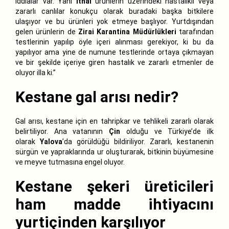
iddialar var. Yani
ithal
ürünlerin üzerindeki hastalıklı veya
zararlı canlılar konukçu olarak buradaki başka bitkilere
ulaşıyor ve bu ürünleri yok etmeye başlıyor. Yurtdışından
gelen ürünlerin de
Zirai Karantina Müdürlükleri
tarafından
testlerinin yapılıp öyle içeri alınması gerekiyor, ki bu da
yapılıyor ama yine de numune testlerinde ortaya çıkmayan
ve bir şekilde içeriye giren hastalık ve zararlı etmenler de
oluyor illa ki.”
Kestane gal arısı nedir?
Gal arısı, kestane için en tahripkar ve tehlikeli zararlı olarak
belirtiliyor. Ana vatanının
Çin
olduğu ve Türkiye’de ilk
olarak
Yalova
’da görüldüğü bildiriliyor. Zararlı, kestanenin
sürgün ve yapraklarında ur oluşturarak, bitkinin büyümesine
ve meyve tutmasına engel oluyor.
Kestane şekeri üreticileri
ham madde ihtiyacını
yurtiçinden karşılıyor