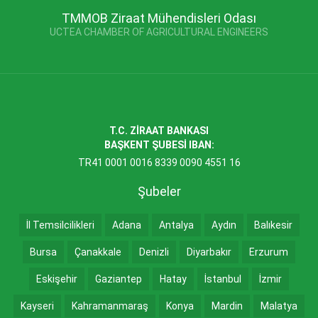
TMMOB Ziraat Mühendisleri Odası
UCTEA CHAMBER OF AGRICULTURAL ENGINEERS
T.C. ZİRAAT BANKASI
BAŞKENT ŞUBESİ IBAN:
TR41 0001 0016 8339 0090 4551 16
Şubeler
İl Temsilcilikleri
Adana
Antalya
Aydın
Balıkesir
Bursa
Çanakkale
Denizli
Diyarbakır
Erzurum
Eskişehir
Gaziantep
Hatay
İstanbul
İzmir
Kayseri
Kahramanmaraş
Konya
Mardin
Malatya