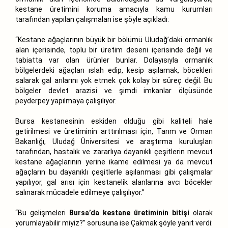
kestane üretimini koruma amacıyla kamu kurumları
tarafından yapılan çalışmaları ise şöyle açıkladı:
“Kestane ağaçlarının büyük bir bölümü Uludağ’daki ormanlık
alan içerisinde, toplu bir üretim deseni içerisinde değil ve
tabiatta var olan ürünler bunlar. Dolayısıyla ormanlık
bölgelerdeki ağaçları ıslah edip, kesip aşılamak, böcekleri
salarak gal arılarını yok etmek çok kolay bir süreç değil. Bu
bölgeler devlet arazisi ve şimdi imkanlar ölçüsünde
peyderpey yapılmaya çalışılıyor.
Bursa kestanesinin eskiden olduğu gibi kaliteli hale
getirilmesi ve üretiminin arttırılması için, Tarım ve Orman
Bakanlığı, Uludağ Üniversitesi ve araştırma kuruluşları
tarafından, hastalık ve zararlıya dayanıklı çeşitlerin mevcut
kestane ağaçlarının yerine ikame edilmesi ya da mevcut
ağaçların bu dayanıklı çeşitlerle aşılanması gibi çalışmalar
yapılıyor, gal arısı için kestanelik alanlarına avcı böcekler
salınarak mücadele edilmeye çalışılıyor.”
“Bu gelişmeleri
Bursa’da kestane üretiminin bitişi
olarak
yorumlayabilir miyiz?” sorusuna ise Çakmak şöyle yanıt verdi: