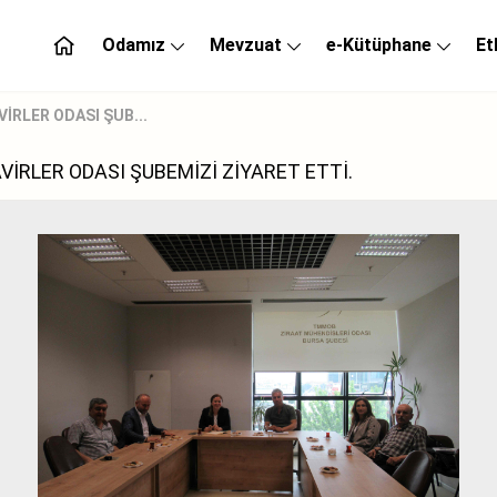
Odamız
Mevzuat
e-Kütüphane
Et
RLER ODASI ŞUB...
İRLER ODASI ŞUBEMİZİ ZİYARET ETTİ.