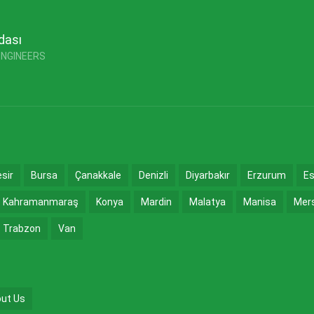
dası
ENGINEERS
esir
Bursa
Çanakkale
Denizli
Diyarbakır
Erzurum
Es
Kahramanmaraş
Konya
Mardin
Malatya
Manisa
Mer
Trabzon
Van
ut Us