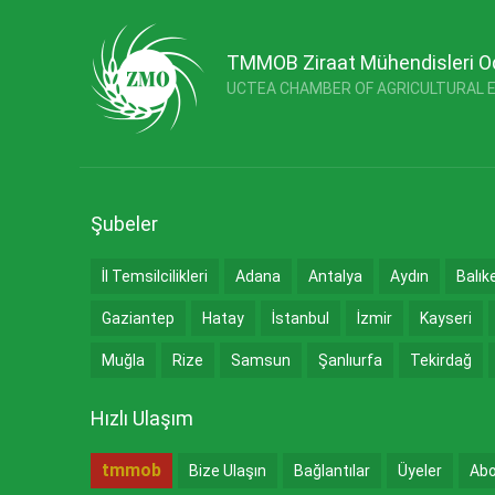
TMMOB Ziraat Mühendisleri O
UCTEA CHAMBER OF AGRICULTURAL 
Şubeler
İl Temsilcilikleri
Adana
Antalya
Aydın
Balık
Gaziantep
Hatay
İstanbul
İzmir
Kayseri
Muğla
Rize
Samsun
Şanlıurfa
Tekirdağ
Hızlı Ulaşım
tmmob
Bize Ulaşın
Bağlantılar
Üyeler
Abo