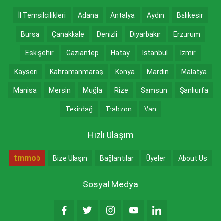
İl Temsilcilikleri
Adana
Antalya
Aydın
Balıkesir
Bursa
Çanakkale
Denizli
Diyarbakır
Erzurum
Eskişehir
Gaziantep
Hatay
İstanbul
İzmir
Kayseri
Kahramanmaraş
Konya
Mardin
Malatya
Manisa
Mersin
Muğla
Rize
Samsun
Şanlıurfa
Tekirdağ
Trabzon
Van
Hızlı Ulaşım
tmmob
Bize Ulaşın
Bağlantılar
Üyeler
About Us
Sosyal Medya