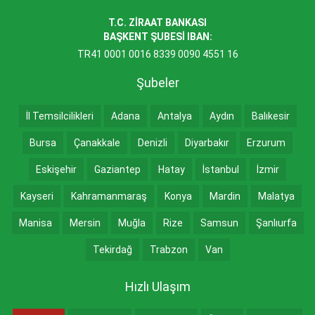
T.C. ZİRAAT BANKASI
BAŞKENT ŞUBESİ IBAN:
TR41 0001 0016 8339 0090 4551 16
Şubeler
İl Temsilcilikleri
Adana
Antalya
Aydın
Balıkesir
Bursa
Çanakkale
Denizli
Diyarbakır
Erzurum
Eskişehir
Gaziantep
Hatay
İstanbul
İzmir
Kayseri
Kahramanmaraş
Konya
Mardin
Malatya
Manisa
Mersin
Muğla
Rize
Samsun
Şanlıurfa
Tekirdağ
Trabzon
Van
Hızlı Ulaşım