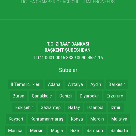
UCTEA CHAMBER OF AGRICULTURAL ENGINEERS
T.C. ZİRAAT BANKASI
BAŞKENT ŞUBESİ IBAN:
TR41 0001 0016 8339 0090 4551 16
Şubeler
İl Temsilcilikleri
Adana
Antalya
Aydın
Balıkesir
Bursa
Çanakkale
Denizli
Diyarbakır
Erzurum
Eskişehir
Gaziantep
Hatay
İstanbul
İzmir
Kayseri
Kahramanmaraş
Konya
Mardin
Malatya
Manisa
Mersin
Muğla
Rize
Samsun
Şanlıurfa