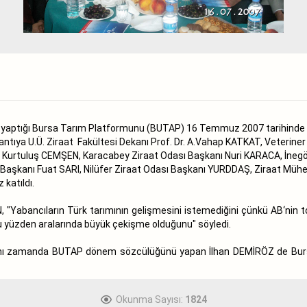
iği yaptığı Bursa Tarım Platformunu (BUTAP) 16 Temmuz 2007 tarihin
antıya U.Ü. Ziraat Fakültesi Dekanı Prof. Dr. A.Vahap KATKAT, Veteriner
 Kurtuluş CEMŞEN, Karacabey Ziraat Odası Başkanı Nuri KARACA, İnegöl
aşkanı Fuat SARI, Nilüfer Ziraat Odası Başkanı YURDDAŞ, Ziraat Mühen
katıldı.
, "Yabancıların Türk tarımının gelişmesini istemediğini çünkü AB‘nin 
, bu yüzden aralarında büyük çekişme olduğunu" söyledi.
ynı zamanda BUTAP dönem sözcülüğünü yapan İlhan DEMİRÖZ de Burs
Okunma Sayısı:
1824