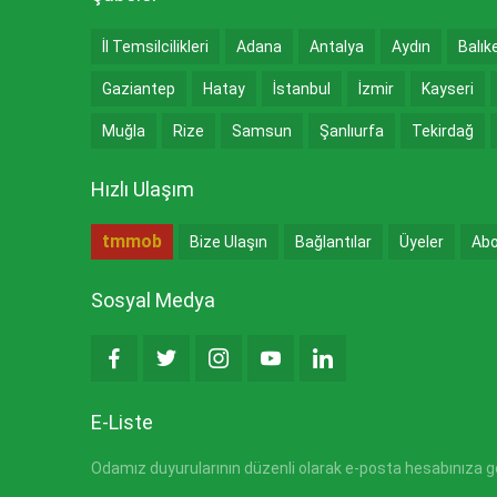
İl Temsilcilikleri
Adana
Antalya
Aydın
Balık
Gaziantep
Hatay
İstanbul
İzmir
Kayseri
Muğla
Rize
Samsun
Şanlıurfa
Tekirdağ
Hızlı Ulaşım
tmmob
Bize Ulaşın
Bağlantılar
Üyeler
Abo
Sosyal Medya
E-Liste
Odamız duyurularının düzenli olarak e-posta hesabınıza gön