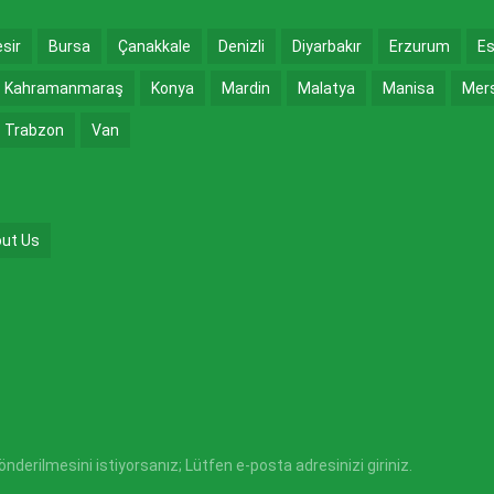
esir
Bursa
Çanakkale
Denizli
Diyarbakır
Erzurum
Es
Kahramanmaraş
Konya
Mardin
Malatya
Manisa
Mer
Trabzon
Van
ut Us
derilmesini istiyorsanız; Lütfen e-posta adresinizi giriniz.