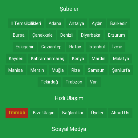
Şubeler
İl Temsilcilikleri
Adana
Antalya
Aydın
Balıkesir
Bursa
Çanakkale
Denizli
Diyarbakır
Erzurum
Eskişehir
Gaziantep
Hatay
İstanbul
İzmir
Kayseri
Kahramanmaraş
Konya
Mardin
Malatya
Manisa
Mersin
Muğla
Rize
Samsun
Şanlıurfa
Tekirdağ
Trabzon
Van
Hızlı Ulaşım
tmmob
Bize Ulaşın
Bağlantılar
Üyeler
About Us
Sosyal Medya