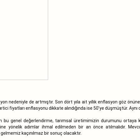
yon nedeniyle de artmıştır. Son dört yıla ait yıllık enflasyon göz önüne 
üretici fiyatları enflasyonu dikkate alındığında ise 50’ye düşmüştür. Aynı
lan bu genel değerlendirme, tarımsal üretimimizin durumunu ortaya 
ine yönelik adımlar ihmal edilmeden bir an önce atılmalıdır. Mev
e gelmemiz kaçınılmaz bir sonuç olacaktır.