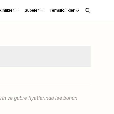
kinlikler
Şubeler
Temsilcilikler
rin ve gübre fiyatlarında ise bunun