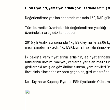
Girdi fiyatları, yem fiyatlarının çok üzerinde artmıştı
Değerlendirme yapılan dönemde motorin 169, DAP gübresi
Tüm bu veriler üzerinden bir değerlendirme yapıldığınd
üzerinde bir artış söz konusudur.
2015 yılı Aralık ayı sonunda 1kg ESK kıyma ile 29,06 kg
mısır alınabilmektedir. 1kg ESK kıyma fiyatıyla alınabi
İlk bakışta yem fiyatlarının artışının, et fiyatlarınd
bitkilerinin üretim maliyeti, verilerde yer alan mazot v
girdilerdeki artış da göz önüne alınırsa, yem bitkileri 
üreticinin eline daha az para geçerken, girdi masrafları
Not: Kıyma ve Kuşbaşı Fiyatları ESK fiyatlarıdır. Gübre v