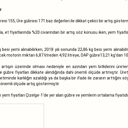
r
 155, Üre gübresi 171 baz değerleri ile dikkat çekici bir artış gösterm
a, et fiyatlarında %20 civarından bir artış söz konusu iken, yem fiyat
 besi yemi alınabilirken, 2018 yılı sonunda 22,86 kg besi yemi alınabilm
lecek motorin miktarı 6,87 litreden 4,92 litreye, DAP gübre13,21 kg’dan 
aki artışın üzerinde olması nedeniyle en azından yem bitkilerini üreten
e gübre fiyatları dikkate alındığında dahi önemli ölçüde artmıştır. Üreti
üretiminde karlılığın azaldığı ya da başka bir ifade ile zararın arttığı
 önemli ölçüde artış göstermiştir.
e yem fiyatları Çizelge-1’de yer alan gübre ve yemlerin ortalama fiyatıdır