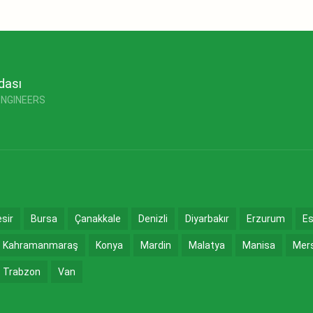
dası
ENGINEERS
esir
Bursa
Çanakkale
Denizli
Diyarbakır
Erzurum
Es
Kahramanmaraş
Konya
Mardin
Malatya
Manisa
Mer
Trabzon
Van