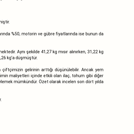
iştir.
larında %50, motorin ve gübre fiyatlarında ise bunun da
ektedir. Aynı şekilde 41,27 kg mısır alınırken, 31,22 kg
10,26 kg’a düşmüştür.
 çiftçimizin gelirinin arttığı düşünülebilir. Ancak yem
min maliyetleri içinde etkili olan ilaç, tohum gibi diğer
nı söylemek mümkündür. Özet olarak incelen son dört yılda
.