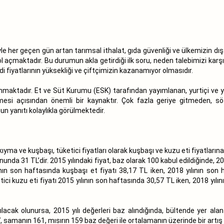
her geçen gün artan tarımsal ithalat, gıda güvenliği ve ülkemizin dışa ba
 açmaktadır. Bu durumun akla getirdiği ilk soru, neden talebimizi karş
di fiyatlarının yüksekliği ve çiftçimizin kazanamıyor olmasıdır.
maktadır. Et ve Süt Kurumu (ESK) tarafından yayımlanan, yurtiçi ve yurt 
lmesi açısından önemli bir kaynaktır. Çok fazla geriye gitmeden, sö
n yanıtı kolaylıkla görülmektedir.
ıyma ve kuşbaşı, tüketici fiyatları olarak kuşbaşı ve kuzu eti fiyatlarına
sonunda 31 TL’dir. 2015 yılındaki fiyat, baz olarak 100 kabul edildiğinde,
ılının son haftasında kuşbaşı et fiyatı 38,17 TL iken, 2018 yılının son 
ici kuzu eti fiyatı 2015 yılının son haftasında 30,57 TL iken, 2018 yılın
lacak olunursa, 2015 yılı değerleri baz alındığında, bültende yer al
67, samanın 161, mısırın 159 baz değeri ile ortalamanın üzerinde bir artı