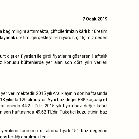
7 Ocak 2019
ğımlılığını artırmakta, çiftçilerimizin kârlı bir üretim
ılayacak üretimi gerçekleştiremiyoruz, çiftçimiz neden
dışı et fiyatları ile girdi fiyatlarını gösteren Haftalık
z konusu bültenlerde yer alan son dört yılın verileri
 yer verilmektedir. 2015 yılı Aralık ayının son haftasında
 2018 yılında 120 olmuştur. Aynı baz değer ESK kuşbaşı et
haftasında 44,2 TL’dir. 2015 yılı fiyatı baz değer kabul
ın son haftasında 49,62 TL’dir. Tüketici kuzu etinin baz
an yemlerin tümünün ortalama fiyatı 151 baz değerine
ş gösterdiği görülmektedir.