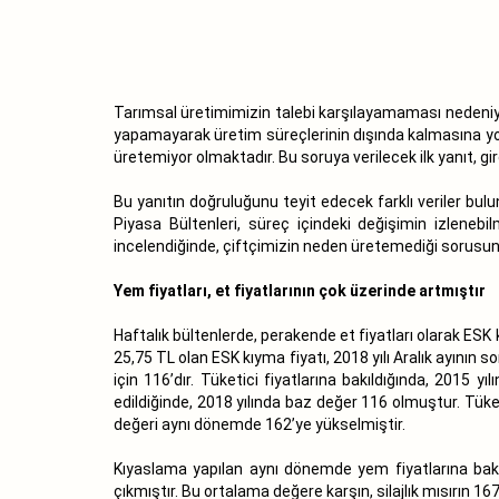
Tarımsal üretimimizin talebi karşılayamaması nedeniyle 
yapamayarak üretim süreçlerinin dışında kalmasına yol
üretemiyor olmaktadır. Bu soruya verilecek ilk yanıt, gir
Bu yanıtın doğruluğunu teyit edecek farklı veriler bulun
Piyasa Bültenleri, süreç içindeki değişimin izlenebi
incelendiğinde, çiftçimizin neden üretemediği sorusunu
Yem fiyatları, et fiyatlarının çok üzerinde artmıştır
Haftalık bültenlerde, perakende et fiyatları olarak ESK k
25,75 TL olan ESK kıyma fiyatı, 2018 yılı Aralık ayının 
için 116’dır. Tüketici fiyatlarına bakıldığında, 2015 y
edildiğinde, 2018 yılında baz değer 116 olmuştur. Tüket
değeri aynı dönemde 162’ye yükselmiştir.
Kıyaslama yapılan aynı dönemde yem fiyatlarına bakı
çıkmıştır. Bu ortalama değere karşın, silajlık mısırın 1