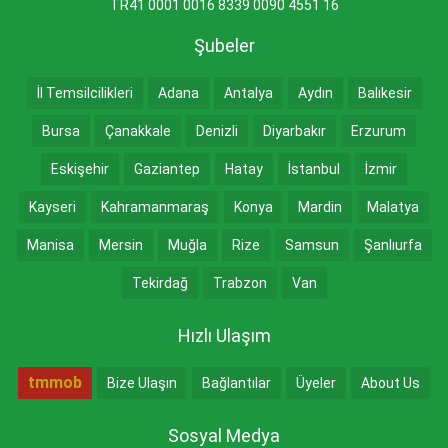
TR41 0001 0016 8339 0090 4551 16
Şubeler
İl Temsilcilikleri
Adana
Antalya
Aydın
Balıkesir
Bursa
Çanakkale
Denizli
Diyarbakır
Erzurum
Eskişehir
Gaziantep
Hatay
İstanbul
İzmir
Kayseri
Kahramanmaraş
Konya
Mardin
Malatya
Manisa
Mersin
Muğla
Rize
Samsun
Şanlıurfa
Tekirdağ
Trabzon
Van
Hızlı Ulaşım
tmmob
Bize Ulaşın
Bağlantılar
Üyeler
About Us
Sosyal Medya