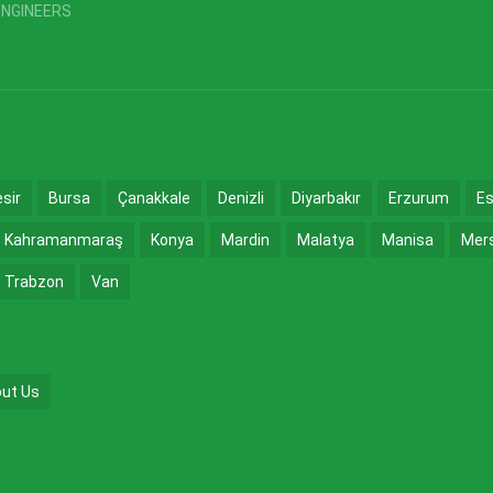
ENGINEERS
esir
Bursa
Çanakkale
Denizli
Diyarbakır
Erzurum
Es
Kahramanmaraş
Konya
Mardin
Malatya
Manisa
Mer
Trabzon
Van
ut Us