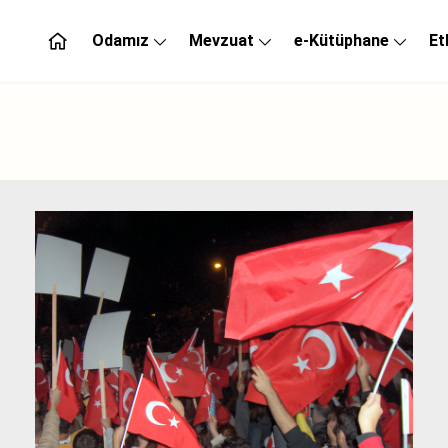
Odamız
Mevzuat
e-Kütüphane
Et