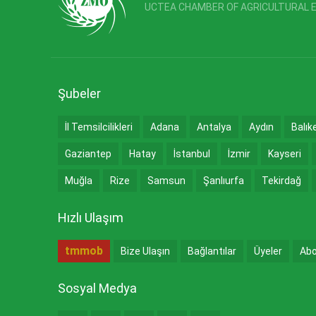
UCTEA CHAMBER OF AGRICULTURAL 
Şubeler
İl Temsilcilikleri
Adana
Antalya
Aydın
Balık
Gaziantep
Hatay
İstanbul
İzmir
Kayseri
Muğla
Rize
Samsun
Şanlıurfa
Tekirdağ
Hızlı Ulaşım
tmmob
Bize Ulaşın
Bağlantılar
Üyeler
Abo
Sosyal Medya