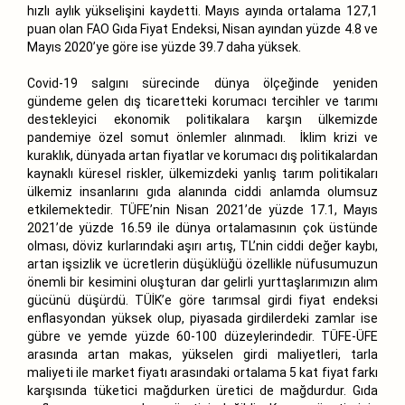
hızlı aylık yükselişini kaydetti. Mayıs ayında ortalama 127,1
puan olan FAO Gıda Fiyat Endeksi, Nisan ayından yüzde 4.8 ve
Mayıs 2020’ye göre ise yüzde 39.7 daha yüksek.
Covid-19 salgını sürecinde dünya ölçeğinde yeniden
gündeme gelen dış ticaretteki korumacı tercihler ve tarımı
destekleyici ekonomik politikalara karşın ülkemizde
pandemiye özel somut önlemler alınmadı. İklim krizi ve
kuraklık, dünyada artan fiyatlar ve korumacı dış politikalardan
kaynaklı küresel riskler, ülkemizdeki yanlış tarım politikaları
ülkemiz insanlarını gıda alanında ciddi anlamda olumsuz
etkilemektedir. TÜFE’nin Nisan 2021’de yüzde 17.1, Mayıs
2021’de yüzde 16.59 ile dünya ortalamasının çok üstünde
olması, döviz kurlarındaki aşırı artış, TL’nin ciddi değer kaybı,
artan işsizlik ve ücretlerin düşüklüğü özellikle nüfusumuzun
önemli bir kesimini oluşturan dar gelirli yurttaşlarımızın alım
gücünü düşürdü. TÜİK’e göre tarımsal girdi fiyat endeksi
enflasyondan yüksek olup, piyasada girdilerdeki zamlar ise
gübre ve yemde yüzde 60-100 düzeylerindedir. TÜFE-ÜFE
arasında artan makas, yükselen girdi maliyetleri, tarla
maliyeti ile market fiyatı arasındaki ortalama 5 kat fiyat farkı
karşısında tüketici mağdurken üretici de mağdurdur. Gıda