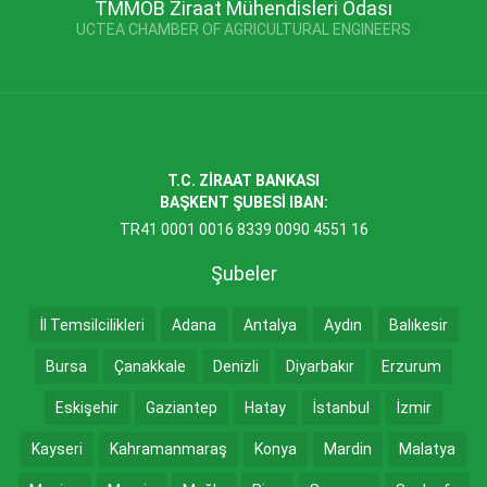
TMMOB Ziraat Mühendisleri Odası
UCTEA CHAMBER OF AGRICULTURAL ENGINEERS
T.C. ZİRAAT BANKASI
BAŞKENT ŞUBESİ IBAN:
TR41 0001 0016 8339 0090 4551 16
Şubeler
İl Temsilcilikleri
Adana
Antalya
Aydın
Balıkesir
Bursa
Çanakkale
Denizli
Diyarbakır
Erzurum
Eskişehir
Gaziantep
Hatay
İstanbul
İzmir
Kayseri
Kahramanmaraş
Konya
Mardin
Malatya