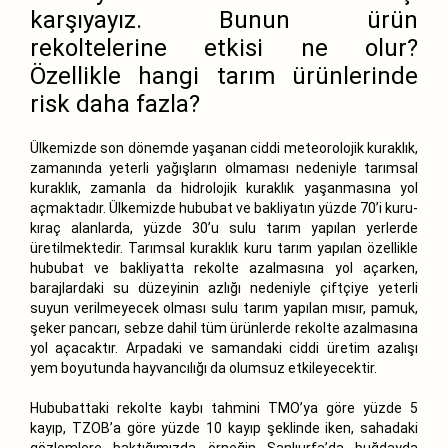
karşıyayız. Bunun ürün
rekoltelerine etkisi ne olur?
Özellikle hangi tarım ürünlerinde
risk daha fazla?
Ülkemizde son dönemde yaşanan ciddi meteorolojik kuraklık,
zamanında yeterli yağışların olmaması nedeniyle tarımsal
kuraklık, zamanla da hidrolojik kuraklık yaşanmasına yol
açmaktadır. Ülkemizde hububat ve bakliyatın yüzde 70’i kuru-
kıraç alanlarda, yüzde 30’u sulu tarım yapılan yerlerde
üretilmektedir. Tarımsal kuraklık kuru tarım yapılan özellikle
hububat ve bakliyatta rekolte azalmasına yol açarken,
barajlardaki su düzeyinin azlığı nedeniyle çiftçiye yeterli
suyun verilmeyecek olması sulu tarım yapılan mısır, pamuk,
şeker pancarı, sebze dahil tüm ürünlerde rekolte azalmasına
yol açacaktır. Arpadaki ve samandaki ciddi üretim azalışı
yem boyutunda hayvancılığı da olumsuz etkileyecektir.
Hububattaki rekolte kaybı tahmini TMO’ya göre yüzde 5
kayıp, TZOB’a göre yüzde 10 kayıp şeklinde iken, sahadaki
gözlemlere baktığımızda örneğin Şanlıurfa’da buğdayda