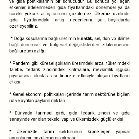
ve gıda politikalarının bir sonucudur. Bu sonuca yol açan
etkenler irdelenmeden gıda fiyatlarındaki dönemsel ya da
sürekli yüksek artış sorunu çözülemez. Ülkemiz özelinde
gıda fiyatlarındaki artış nedenlerini şu başlıklarda
özetleyebiliriz.
* Doğa koşullarına bağlı üretimin kuraklık, sel, don vb. iklime
bağlı dönemsel ve bölgesel değişikliklerden etkilenmesine
bağlı üretim azlığı
* Pandemi gibi küresel şokların üretimdeki arza, tüketimdeki
talebe, tedarik zincirindeki kırılmalara, mevsimlik işgücü
piyasasına, uluslararası ticarete etkisiyle oluşan fiyatların
etkisi
* Genel ekonomi politikaları içerinde tarım sektörüne biçilen
rol ve ayrılan payların miktarı
* Dünyada tarımsal girdi, gıda tedarik zinciri ve gıda
sanayinde var olan tekelci yapı ve ülkemizdeki güçlü etkisi
* Ülkemizde tarım sektörünün kronikleşen yapısal
sorunlarının çözülememiş olması