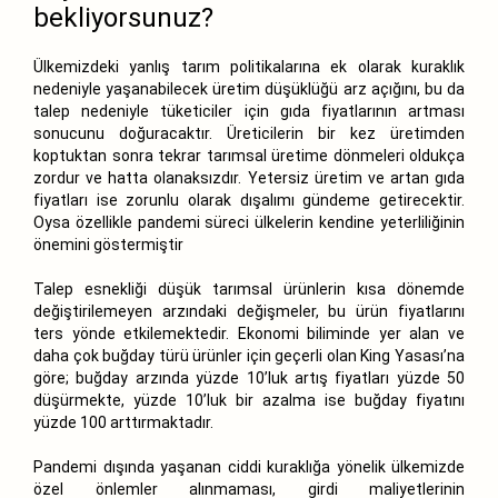
bekliyorsunuz?
Ülkemizdeki yanlış tarım politikalarına ek olarak kuraklık
nedeniyle yaşanabilecek üretim düşüklüğü arz açığını, bu da
talep nedeniyle tüketiciler için gıda fiyatlarının artması
sonucunu doğuracaktır. Üreticilerin bir kez üretimden
koptuktan sonra tekrar tarımsal üretime dönmeleri oldukça
zordur ve hatta olanaksızdır. Yetersiz üretim ve artan gıda
fiyatları ise zorunlu olarak dışalımı gündeme getirecektir.
Oysa özellikle pandemi süreci ülkelerin kendine yeterliliğinin
önemini göstermiştir
Talep esnekliği düşük tarımsal ürünlerin kısa dönemde
değiştirilemeyen arzındaki değişmeler, bu ürün fiyatlarını
ters yönde etkilemektedir. Ekonomi biliminde yer alan ve
daha çok buğday türü ürünler için geçerli olan King Yasası’na
göre; buğday arzında yüzde 10’luk artış fiyatları yüzde 50
düşürmekte, yüzde 10’luk bir azalma ise buğday fiyatını
yüzde 100 arttırmaktadır.
Pandemi dışında yaşanan ciddi kuraklığa yönelik ülkemizde
özel önlemler alınmaması, girdi maliyetlerinin