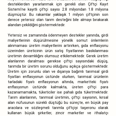
desteklerden yararlanmak için gerekli olan Çiftçi Kayıt
Sistemi’ne kayıtlı çiftçi sayısı 2.8 milyondan 1.8 milyona
düşmüştür. Bu rakamlar yaklaşık 1 milyon çiftçinin son
derece yetersiz olan tarım desteğini bile almayı bırakarak
alandan çekildiğini göstermektedir.
Yetersiz ve zamanında ödenmeyen destekler yanında, girdi
maliyetlerinin düşürülmesine yönelik somut önlemlerin
alınmaması üretim maliyetlerini artırırken, gıda enflasyonu
üzerinden üreticinin ürün satış fiyatlarının baskılanması
üretimin devamlılığını olumsuz etkilemektedir. Gerek üretim
alanlarının daralması gerekse çiftçi sayısındaki düşüş,
tarımda bir üretim sorunu olduğunu açıkça göstermektedir.
Üretim için zorunlu olan ve dışarıya bağımlı tarımsal girdi
fiyatları enflasyonun üstünde olurken, tarımsal ürünlerin
tarladaki fiyatı enflasyonun altında, marketteki fiyatı
enflasyonun üstünde kalmakta, üreten çiftçi para
kazanamamakta, tüketiciler ise pahalı gıda tüketmektedir.
Tarım alanlarının, tarımsal üretimin, çiftçi sayısının, kırsal
alan nüfusunun sürekli düştüğü bu süreçte, en büyük pay
aracılara ve sözleşmeli tarımla çiftçiyi taşeronu olarak
kullanan büyük şirketler, zincir marketler ve ithalatçı