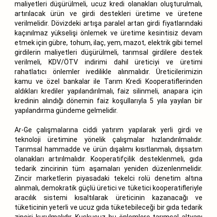
maliyetleri düşürülmeli, ucuz kredi olanakları oluşturulmalı,
artırılacak ürün ve girdi destekleri üretime ve üretene
verilmelidir. Dövizdeki artışa paralel artan girdi fiyatlarındaki
kaçınılmaz yükselişi önlemek ve üretime kesintisiz devam
etmek için gübre, tohum, ilaç, yem, mazot, elektrik gibi temel
girdilerin maliyetleri düşürülmeli, tarımsal girdilere destek
verilmeli, KDV/ÖTV indirimi dahil üreticiyi ve üretimi
rahatlatıcı önlemler ivedilikle alınmalıdır. Üreticilerimizin
kamu ve özel bankalar ile Tarım Kredi Kooperatiflerinden
aldıkları krediler yapılandırılmalı, faiz silinmeli, anapara için
kredinin alındığı dönemin faiz koşullarıyla 5 yıla yayılan bir
yapılandırma gündeme gelmelidir.
Ar-Ge çalışmalarına ciddi yatırım yapılarak yerli girdi ve
teknoloji üretimine yönelik çalışmalar hızlandırılmalıdır.
Tarımsal hammadde ve ürün dışalımı kısıtlanmalı, dışsatım
olanakları artırılmalıdır. Kooperatifçilik desteklenmeli, gıda
tedarik zincirinin tüm aşamaları yeniden düzenlenmelidir.
Zincir marketlerin piyasadaki tekelci rolü denetim altına
alınmalı, demokratik güçlü üretici ve tüketici kooperatifleriyle
aracılık sistemi kısaltılarak üreticinin kazanacağı ve
tüketicinin yeterli ve ucuz gıda tüketebileceği bir gıda tedarik
zinciri kurulmalıdır. Kuşkusuz bu önlemlere tarımsal altyapı