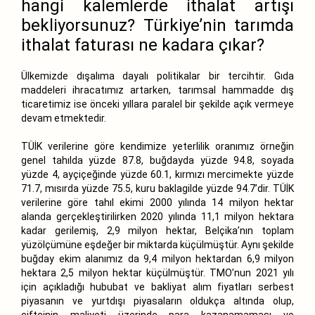
hangi kalemlerde ithalat artışı
bekliyorsunuz? Türkiye’nin tarımda
ithalat faturası ne kadara çıkar?
Ülkemizde dışalıma dayalı politikalar bir tercihtir. Gıda
maddeleri ihracatımız artarken, tarımsal hammadde dış
ticaretimiz ise önceki yıllara paralel bir şekilde açık vermeye
devam etmektedir.
TÜİK verilerine göre kendimize yeterlilik oranımız örneğin
genel tahılda yüzde 87.8, buğdayda yüzde 94.8, soyada
yüzde 4, ayçiçeğinde yüzde 60.1, kırmızı mercimekte yüzde
71.7, mısırda yüzde 75.5, kuru baklagilde yüzde 94.7’dir. TÜİK
verilerine göre tahıl ekimi 2000 yılında 14 milyon hektar
alanda gerçekleştirilirken 2020 yılında 11,1 milyon hektara
kadar gerilemiş, 2,9 milyon hektar, Belçika’nın toplam
yüzölçümüne eşdeğer bir miktarda küçülmüştür. Aynı şekilde
buğday ekim alanımız da 9,4 milyon hektardan 6,9 milyon
hektara 2,5 milyon hektar küçülmüştür. TMO’nun 2021 yılı
için açıkladığı hububat ve bakliyat alım fiyatları serbest
piyasanın ve yurtdışı piyasaların oldukça altında olup,
çiftçinin maliyeti üzerinde para kazanamaması ve