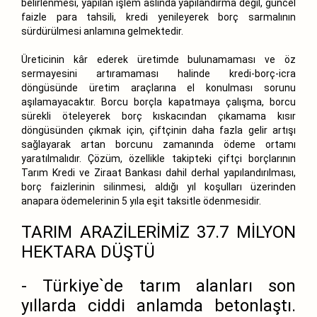
belirlenmesi, yapılan işlem aslında yapılandırma değil, güncel
faizle para tahsili, kredi yenileyerek borç sarmalının
sürdürülmesi anlamına gelmektedir.
Üreticinin kâr ederek üretimde bulunamaması ve öz
sermayesini artıramaması halinde kredi-borç-icra
döngüsünde üretim araçlarına el konulması sorunu
aşılamayacaktır. Borcu borçla kapatmaya çalışma, borcu
sürekli öteleyerek borç kıskacından çıkamama kısır
döngüsünden çıkmak için, çiftçinin daha fazla gelir artışı
sağlayarak artan borcunu zamanında ödeme ortamı
yaratılmalıdır. Çözüm, özellikle takipteki çiftçi borçlarının
Tarım Kredi ve Ziraat Bankası dahil derhal yapılandırılması,
borç faizlerinin silinmesi, aldığı yıl koşulları üzerinden
anapara ödemelerinin 5 yıla eşit taksitle ödenmesidir.
TARIM ARAZİLERİMİZ 37.7 MİLYON
HEKTARA DÜŞTÜ
- Türkiye`de tarım alanları son
yıllarda ciddi anlamda betonlaştı.