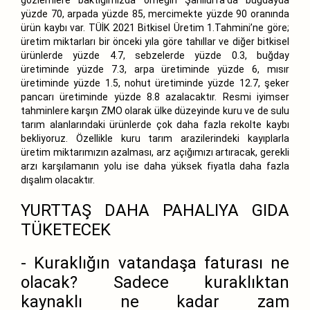
yüzde 70, arpada yüzde 85, mercimekte yüzde 90 oranında
ürün kaybı var. TÜİK 2021 Bitkisel Üretim 1.Tahmini’ne göre;
üretim miktarları bir önceki yıla göre tahıllar ve diğer bitkisel
ürünlerde yüzde 4.7, sebzelerde yüzde 0.3, buğday
üretiminde yüzde 7.3, arpa üretiminde yüzde 6, mısır
üretiminde yüzde 1.5, nohut üretiminde yüzde 12.7, şeker
pancarı üretiminde yüzde 8.8 azalacaktır. Resmi iyimser
tahminlere karşın ZMO olarak ülke düzeyinde kuru ve de sulu
tarım alanlarındaki ürünlerde çok daha fazla rekolte kaybı
bekliyoruz. Özellikle kuru tarım arazilerindeki kayıplarla
üretim miktarımızın azalması, arz açığımızı artıracak, gerekli
arzı karşılamanın yolu ise daha yüksek fiyatla daha fazla
dışalım olacaktır.
YURTTAŞ DAHA PAHALIYA GIDA
TÜKETECEK
- Kuraklığın vatandaşa faturası ne
olacak? Sadece kuraklıktan
kaynaklı ne kadar zam