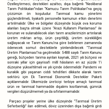
Özelleştirmeci, destekleri azaltıcı, dışa bağımlı “Neoliberal
Tarım Politikaları”ndan “Kamucu Tarım Politikaları”na geçiş
çözümün ön koşuludur. Tarımsal kamu yönetimi
güçlendirilmeli, liyakatlı personelle kamunun etkin denetimi
artırılmalıdır. Ülke ve bölgeler düzeyinde büyük ova koruma
alanları başta olmak üzere “Arazi Kullanım Planlaması” ile
korunan ve sulanabilecek olan tarım arazilerimizin artırılarak
üretim miktarı artışı, ürün çeşitliliği, üretim sürekliliğini
sağlayacak ve Tarım Kanunu’na göre belirlenen zamanında
ödenecek somut desteklerle yönlendirilecek “Tarımsal
Üretim Planlaması”na geçilmelidir. 5488 sayılı Tarım Kanunu
gereği, bütçeden tarıma ayrılan kaynak, 2021 yılı bütçesi ve
sonraki yıllar için gayrisafi millî hâsılanın en az yüzde 1’i
düzeyine yükseltilmeli ve yılı içinde ödenmelidir. Pandemi ve
kuraklık gibi yaşanan ciddi tehditleri dikkate alarak tarım
sektörü için Ek Tarımsal Ekonomik Destekler Paketi
açıklanmalıdır. Ülkemizde üreticiyi terbiye amaçlı tarımsal
ürün ve tarımsal hammadde dışalımı kısıtlanmalı, gümrük
vergileri düşürülmemeli ya da sıfırlanmamalıdır.
Parçacı projeler yerine ülke düzeyinde “Tarımsal Üretim
Seferberliği” ilan edilmeli, döviz üzerinden dışa bağımlı girdi