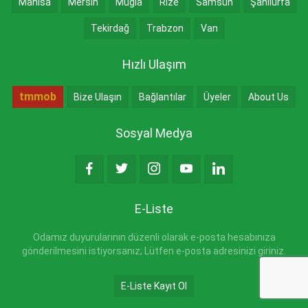
Manisa
Mersin
Muğla
Rize
Samsun
Şanlıurfa
Tekirdağ
Trabzon
Van
Hızlı Ulaşım
tmmob
Bize Ulaşın
Bağlantılar
Üyeler
About Us
Sosyal Medya
E-Liste
Odamız duyurularının düzenli olarak e-posta hesabınıza
gönderilmesini istiyorsanız; Lütfen e-posta adresinizi giriniz.
E-Liste Kayıt Ol