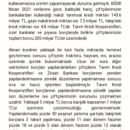
kullanamazsa üretim yapamayacak duruma gelmiştir. BDDK
Nisan 2021 verilerine göre; balıkçılık hariç, çiftçilerimizin
bankalardan kullandığı nakdi tarımsal kredi miktarı 143.6
milyar TL, gayri nakdi kredi miktarı ise 7.2 milyar TL, takipteki
kredi miktarı ise 4.8 milyar TL’dir. Tarım Kredi Kooperatifleri,
özel bankalar ve piyasa borçlarıyla birlikte çiftçilerimizin
toplam borcu 205 milyar TL’nin üzerindedir.
Alınan kredinin yaklaşık bir katı fazla miktarda teminat
göstermesi sonucu çiftçinin traktörü, hayvanı, evi, arazisi
üzerinde ipotek bulunmaktadır. Uzun bir süre diğer
sektörlerin borçları yapılandırılırken çiftçilerin Tarım Kredi
Kooperatifleri ve Ziraat Bankası borçlarının yeniden
yapılandırılmasına yönelik düzenleme yapılmaması sonucu
icra ve haciz işlemleri başlatılmıştır. Tarım Kredi
Kooperatifleri borçlarının yapılandırılmasına yönelik yapılan
son düzenleme ise çiftçilerimizin sorununu çözmekten
uzaktır. Yaklaşık 5 milyar TL borca karşılık kapsamın 1 milyar
TL’yi içermesi çözümsüzlüğü göstermektedir.
Yapılandırmada yüzde 30 peşinat yatırma şartıyla takipteki
borçlara 3 taksit yapılması, yüzde 11 olan dönem faizinin
yüzde 18 ve yüzde 5 olan dönem faizinin yüzde 12 olarak