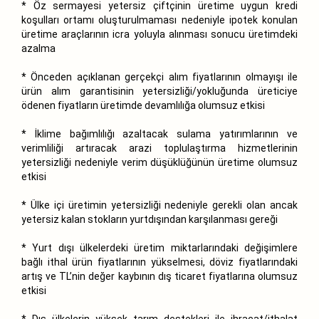
* Öz sermayesi yetersiz çiftçinin üretime uygun kredi
koşulları ortamı oluşturulmaması nedeniyle ipotek konulan
üretime araçlarının icra yoluyla alınması sonucu üretimdeki
azalma
* Önceden açıklanan gerçekçi alım fiyatlarının olmayışı ile
ürün alım garantisinin yetersizliği/yokluğunda üreticiye
ödenen fiyatların üretimde devamlılığa olumsuz etkisi
* İklime bağımlılığı azaltacak sulama yatırımlarının ve
verimliliği artıracak arazi toplulaştırma hizmetlerinin
yetersizliği nedeniyle verim düşüklüğünün üretime olumsuz
etkisi
* Ülke içi üretimin yetersizliği nedeniyle gerekli olan ancak
yetersiz kalan stokların yurtdışından karşılanması gereği
* Yurt dışı ülkelerdeki üretim miktarlarındaki değişimlere
bağlı ithal ürün fiyatlarının yükselmesi, döviz fiyatlarındaki
artış ve TL’nin değer kaybının dış ticaret fiyatlarına olumsuz
etkisi
* Dış ülkelerin yüksek tarım destekleri ile ihracat/ithalat