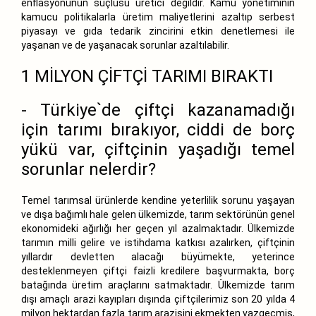
enflasyonunun suçlusu üretici değildir. Kamu yönetiminin
kamucu politikalarla üretim maliyetlerini azaltıp serbest
piyasayı ve gıda tedarik zincirini etkin denetlemesi ile
yaşanan ve de yaşanacak sorunlar azaltılabilir.
1 MİLYON ÇİFTÇİ TARIMI BIRAKTI
- Türkiye`de çiftçi kazanamadığı
için tarımı bırakıyor, ciddi de borç
yükü var, çiftçinin yaşadığı temel
sorunlar nelerdir?
Temel tarımsal ürünlerde kendine yeterlilik sorunu yaşayan
ve dışa bağımlı hale gelen ülkemizde, tarım sektörünün genel
ekonomideki ağırlığı her geçen yıl azalmaktadır. Ülkemizde
tarımın milli gelire ve istihdama katkısı azalırken, çiftçinin
yıllardır devletten alacağı büyümekte, yeterince
desteklenmeyen çiftçi faizli kredilere başvurmakta, borç
batağında üretim araçlarını satmaktadır. Ülkemizde tarım
dışı amaçlı arazi kayıpları dışında çiftçilerimiz son 20 yılda 4
milyon hektardan fazla tarım arazisini ekmekten vazgeçmiş,