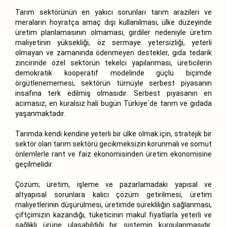
Tarım sektörünün en yakıcı sorunları tarım arazileri ve
meraların hoyratça amaç dışı kullanılması, ülke düzeyinde
üretim planlamasının olmaması, girdiler nedeniyle üretim
maliyetinin yüksekliği, öz sermaye yetersizliği, yeterli
olmayan ve zamanında ödenmeyen destekler, gıda tedarik
zincirinde özel sektörün tekelci yapılanması, üreticilerin
demokratik kooperatif modelinde güçlü biçimde
örgütlenememesi, sektörün tümüyle serbest piyasanın
insafına terk edilmiş olmasıdır. Serbest piyasanın en
acımasız, en kuralsız hali bugün Türkiye`de tarım ve gıdada
yaşanmaktadır.
Tarımda kendi kendine yeterli bir ülke olmak için, stratejik bir
sektör olan tarım sektörü gecikmeksizin korunmalı ve somut
önlemlerle rant ve faiz ekonomisinden üretim ekonomisine
geçilmelidir.
Çözüm; üretim, işleme ve pazarlamadaki yapısal ve
altyapısal sorunlara kalıcı çözüm getirilmesi, üretim
maliyetlerinin düşürülmesi, üretimde sürekliliğin sağlanması,
çiftçimizin kazandığı, tüketicinin makul fiyatlarla yeterli ve
sağlıklı ürüne ulaşabildiği bir sistemin kurgulanmasıdır.