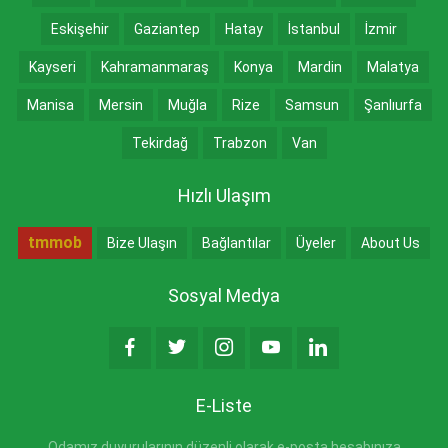
Eskişehir
Gaziantep
Hatay
İstanbul
İzmir
Kayseri
Kahramanmaraş
Konya
Mardin
Malatya
Manisa
Mersin
Muğla
Rize
Samsun
Şanlıurfa
Tekirdağ
Trabzon
Van
Hızlı Ulaşım
tmmob
Bize Ulaşın
Bağlantılar
Üyeler
About Us
Sosyal Medya
E-Liste
Odamız duyurularının düzenli olarak e-posta hesabınıza