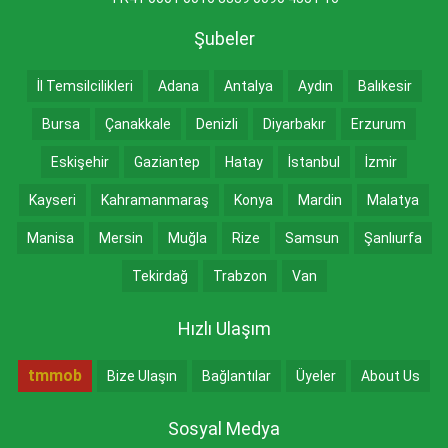
Şubeler
İl Temsilcilikleri
Adana
Antalya
Aydın
Balıkesir
Bursa
Çanakkale
Denizli
Diyarbakır
Erzurum
Eskişehir
Gaziantep
Hatay
İstanbul
İzmir
Kayseri
Kahramanmaraş
Konya
Mardin
Malatya
Manisa
Mersin
Muğla
Rize
Samsun
Şanlıurfa
Tekirdağ
Trabzon
Van
Hızlı Ulaşım
tmmob
Bize Ulaşın
Bağlantılar
Üyeler
About Us
Sosyal Medya