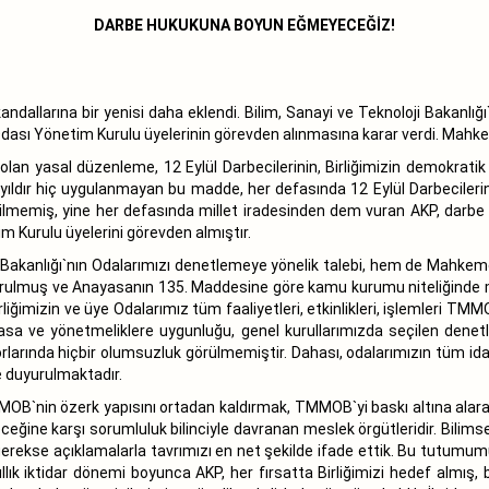
DARBE HUKUKUNA BOYUN EĞMEYECEĞİZ!
ndallarına bir yenisi daha eklendi. Bilim, Sanayi ve Teknoloji Bakanlığ
ı Yönetim Kurulu üyelerinin görevden alınmasına karar verdi. Mahkeme
lan yasal düzenleme, 12 Eylül Darbecilerinin, Birliğimizin demokrat
5 yıldır hiç uygulanmayan bu madde, her defasında 12 Eylül Darbeciler
ilmemiş, yine her defasında millet iradesinden dem vuran AKP, darbe
 Kurulu üyelerini görevden almıştır.
oji Bakanlığı`nın Odalarımızı denetlemeye yönelik talebi, hem de Mahk
urulmuş ve Anayasanın 135. Maddesine göre kamu kurumu niteliğinde mesl
liğimizin ve üye Odalarımız tüm faaliyetleri, etkinlikleri, işlemleri TMM
 yasa ve yönetmeliklere uygunluğu, genel kurullarımızda seçilen denet
rında hiçbir olumsuzluk görülmemiştir. Dahası, odalarımızın tüm idari v
 duyurulmaktadır.
MOB`nin özerk yapısını ortadan kaldırmak, TMMOB`yi baskı altına alar
eleceğine karşı sorumluluk bilinciyle davranan meslek örgütleridir. Bilim
gerekse açıklamalarla tavrımızı en net şekilde ifade ettik. Bu tutumumu
yıllık iktidar dönemi boyunca AKP, her fırsatta Birliğimizi hedef almış,