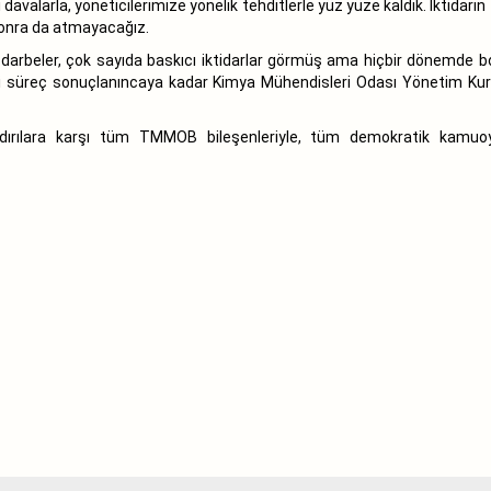
valarla, yöneticilerimize yönelik tehditlerle yüz yüze kaldık. İktidarı
sonra da atmayacağız.
rbeler, çok sayıda baskıcı iktidarlar görmüş ama hiçbir dönemde 
uki süreç sonuçlanıncaya kadar Kimya Mühendisleri Odası Yönetim Ku
dırılara karşı tüm TMMOB bileşenleriyle, tüm demokratik kamuoyu