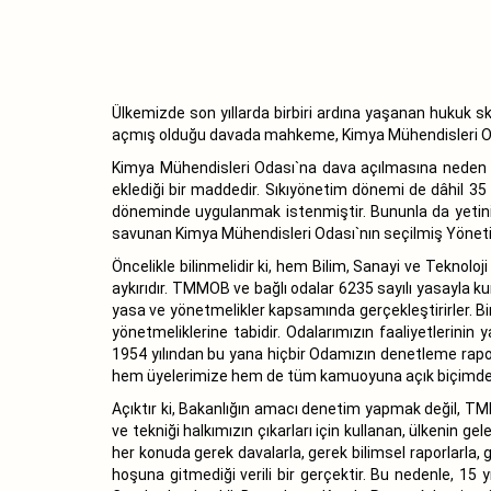
Ülkemizde son yıllarda birbiri ardına yaşanan hukuk ska
açmış olduğu davada mahkeme, Kimya Mühendisleri Odas
Kimya Mühendisleri Odası`na dava açılmasına neden o
eklediği bir maddedir. Sıkıyönetim dönemi de dâhil 3
döneminde uygulanmak istenmiştir. Bununla da yetin
savunan Kimya Mühendisleri Odası`nın seçilmiş Yönetim
Öncelikle bilinmelidir ki, hem Bilim, Sanayi ve Teknol
aykırıdır. TMMOB ve bağlı odalar 6235 sayılı yasayla k
yasa ve yönetmelikler kapsamında gerçekleştirirler. Bir
yönetmeliklerine tabidir. Odalarımızın faaliyetlerinin
1954 yılından bu yana hiçbir Odamızın denetleme raporla
hem üyelerimize hem de tüm kamuoyuna açık biçimde
Açıktır ki, Bakanlığın amacı denetim yapmak değil, TM
ve tekniği halkımızın çıkarları için kullanan, ülkenin g
her konuda gerek davalarla, gerek bilimsel raporlarla, 
hoşuna gitmediği verili bir gerçektir. Bu nedenle, 15 