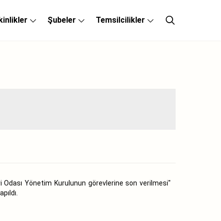
kinlikler
Şubeler
Temsilcilikler
ri Odası Yönetim Kurulunun görevlerine son verilmesi"
pıldı.