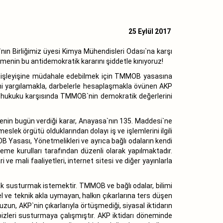
25 Eylül 2017
ı`nın Birliğimiz üyesi Kimya Mühendisleri Odası`na karşı
nin bu antidemokratik kararını şiddetle kınıyoruz!
ik işleyişine müdahale edebilmek için TMMOB yasasına
ini yargılamakla, darbelerle hesaplaşmakla övünen AKP
 hukuku karşısında TMMOB`nin demokratik değerlerini
emenin bugün verdiği karar, Anayasa`nın 135. Maddesi`ne
ek örgütü olduklarından dolayı iş ve işlemlerini ilgili
OB Yasası, Yönetmelikleri ve ayrıca bağlı odaların kendi
leme kurulları tarafından düzenli olarak yapılmaktadır.
e mali faaliyetleri, internet sitesi ve diğer yayınlarla
ak susturmak istemektir. TMMOB ve bağlı odalar, bilimi
sel ve teknik akla uymayan, halkın çıkarlarına ters düşen
zun, AKP`nin çıkarlarıyla örtüşmediği, siyasal iktidarın
 bizleri susturmaya çalışmıştır. AKP iktidarı döneminde