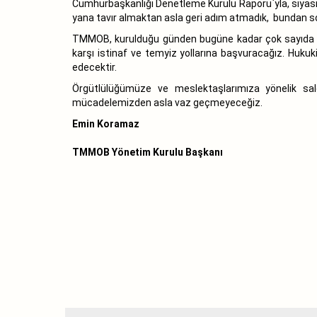
Cumhurbaşkanlığı Denetleme Kurulu Raporu`yla, siyasi da
yana tavır almaktan asla geri adım atmadık, bundan 
TMMOB, kurulduğu günden bugüne kadar çok sayıda da
karşı istinaf ve temyiz yollarına başvuracağız. Huk
edecektir.
Örgütlülüğümüze ve meslektaşlarımıza yönelik sal
mücadelemizden asla vaz geçmeyeceğiz.
Emin Koramaz
TMMOB Yönetim Kurulu Başkanı