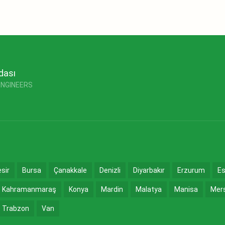
dası
ENGINEERS
esir
Bursa
Çanakkale
Denizli
Diyarbakır
Erzurum
Es
Kahramanmaraş
Konya
Mardin
Malatya
Manisa
Mer
Trabzon
Van