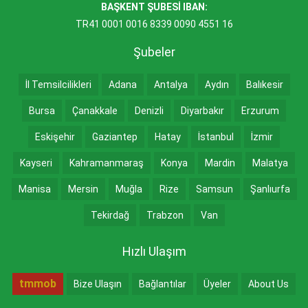
BAŞKENT ŞUBESİ IBAN:
TR41 0001 0016 8339 0090 4551 16
Şubeler
İl Temsilcilikleri
Adana
Antalya
Aydın
Balıkesir
Bursa
Çanakkale
Denizli
Diyarbakır
Erzurum
Eskişehir
Gaziantep
Hatay
İstanbul
İzmir
Kayseri
Kahramanmaraş
Konya
Mardin
Malatya
Manisa
Mersin
Muğla
Rize
Samsun
Şanlıurfa
Tekirdağ
Trabzon
Van
Hızlı Ulaşım
tmmob
Bize Ulaşın
Bağlantılar
Üyeler
About Us