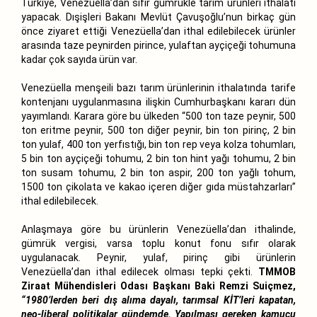
Türkiye, Venezüella’dan sıfır gümrükle tarım ürünleri ithalatı
yapacak. Dışişleri Bakanı Mevlüt Çavuşoğlu’nun birkaç gün
önce ziyaret ettiği Venezüella’dan ithal edilebilecek ürünler
arasında taze peynirden pirince, yulaftan ayçiçeği tohumuna
kadar çok sayıda ürün var.
Venezüella menşeili bazı tarım ürünlerinin ithalatında tarife
kontenjanı uygulanmasına ilişkin Cumhurbaşkanı kararı dün
yayımlandı. Karara göre bu ülkeden “500 ton taze peynir, 500
ton eritme peynir, 500 ton diğer peynir, bin ton pirinç, 2 bin
ton yulaf, 400 ton yerfıstığı, bin ton rep veya kolza tohumları,
5 bin ton ayçiçeği tohumu, 2 bin ton hint yağı tohumu, 2 bin
ton susam tohumu, 2 bin ton aspir, 200 ton yağlı tohum,
1500 ton çikolata ve kakao içeren diğer gıda müstahzarları”
ithal edilebilecek.
Anlaşmaya göre bu ürünlerin Venezüella’dan ithalinde,
gümrük vergisi, varsa toplu konut fonu sıfır olarak
uygulanacak. Peynir, yulaf, pirinç gibi ürünlerin
Venezüella’dan ithal edilecek olması tepki çekti.
TMMOB
Ziraat Mühendisleri Odası Başkanı Baki Remzi Suiçmez,
“1980’lerden beri dış alıma dayalı, tarımsal KİT’leri kapatan,
neo-liberal politikalar gündemde. Yapılması gereken kamucu