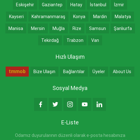
Eskişehir
Gaziantep
Hatay
İstanbul
İzmir
Kayseri
Kahramanmaraş
Konya
Mardin
Malatya
Manisa
Mersin
Muğla
Rize
Samsun
Şanlıurfa
Tekirdağ
Trabzon
Van
Hızlı Ulaşım
tmmob
Bize Ulaşın
Bağlantılar
Üyeler
About Us
Sosyal Medya
E-Liste
Odamız duyurularının düzenli olarak e-posta hesabınıza