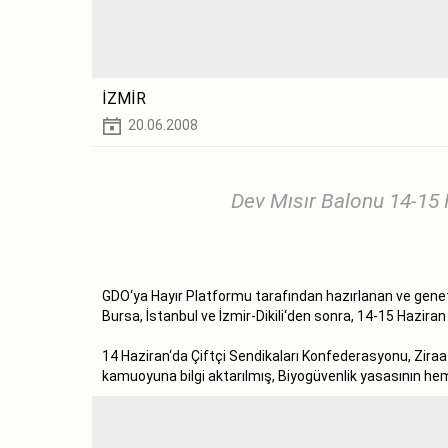
İZMİR
20.06.2008
Dev Mısır Balonu 14-15 H
GDO‘ya Hayır Platformu tarafından hazırlanan ve geneti
Bursa, İstanbul ve İzmir-Dikili‘den sonra, 14-15 Haziran
14 Haziran‘da Çiftçi Sendikaları Konfederasyonu, Ziraa
kamuoyuna bilgi aktarılmış, Biyogüvenlik yasasının heme