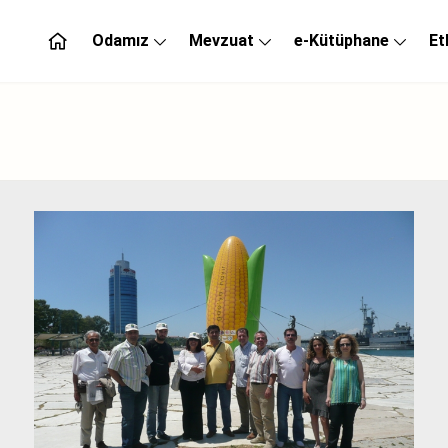
Odamız
Mevzuat
e-Kütüphane
Et