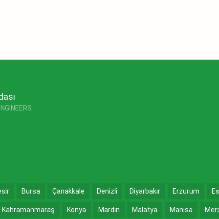
dası
ENGINEERS
esir
Bursa
Çanakkale
Denizli
Diyarbakır
Erzurum
Es
Kahramanmaraş
Konya
Mardin
Malatya
Manisa
Mer