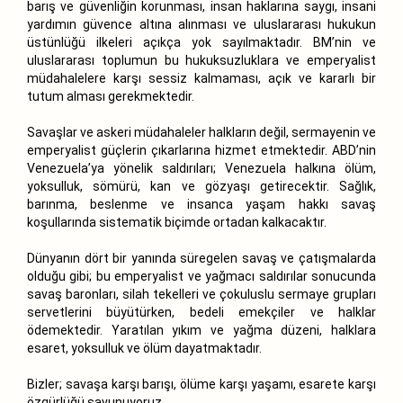
barış ve güvenliğin korunması, insan haklarına saygı, insani
yardımın güvence altına alınması ve uluslararası hukukun
üstünlüğü ilkeleri açıkça yok sayılmaktadır. BM’nin ve
uluslararası toplumun bu hukuksuzluklara ve emperyalist
müdahalelere karşı sessiz kalmaması, açık ve kararlı bir
tutum alması gerekmektedir.
Savaşlar ve askeri müdahaleler halkların değil, sermayenin ve
emperyalist güçlerin çıkarlarına hizmet etmektedir. ABD’nin
Venezuela’ya yönelik saldırıları; Venezuela halkına ölüm,
yoksulluk, sömürü, kan ve gözyaşı getirecektir. Sağlık,
barınma, beslenme ve insanca yaşam hakkı savaş
koşullarında sistematik biçimde ortadan kalkacaktır.
Dünyanın dört bir yanında süregelen savaş ve çatışmalarda
olduğu gibi; bu emperyalist ve yağmacı saldırılar sonucunda
savaş baronları, silah tekelleri ve çokuluslu sermaye grupları
servetlerini büyütürken, bedeli emekçiler ve halklar
ödemektedir. Yaratılan yıkım ve yağma düzeni, halklara
esaret, yoksulluk ve ölüm dayatmaktadır.
Bizler; savaşa karşı barışı, ölüme karşı yaşamı, esarete karşı
özgürlüğü savunuyoruz.