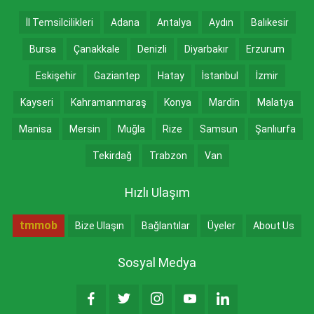
İl Temsilcilikleri
Adana
Antalya
Aydın
Balıkesir
Bursa
Çanakkale
Denizli
Diyarbakır
Erzurum
Eskişehir
Gaziantep
Hatay
İstanbul
İzmir
Kayseri
Kahramanmaraş
Konya
Mardin
Malatya
Manisa
Mersin
Muğla
Rize
Samsun
Şanlıurfa
Tekirdağ
Trabzon
Van
Hızlı Ulaşım
tmmob
Bize Ulaşın
Bağlantılar
Üyeler
About Us
Sosyal Medya