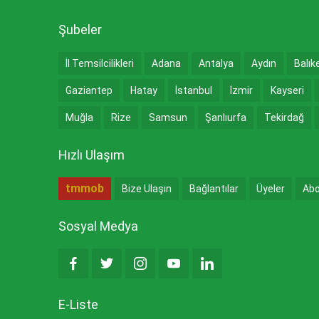
Şubeler
İl Temsilcilikleri
Adana
Antalya
Aydın
Balık
Gaziantep
Hatay
İstanbul
İzmir
Kayseri
Muğla
Rize
Samsun
Şanlıurfa
Tekirdağ
Hızlı Ulaşım
tmmob
Bize Ulaşın
Bağlantılar
Üyeler
Abo
Sosyal Medya
E-Liste