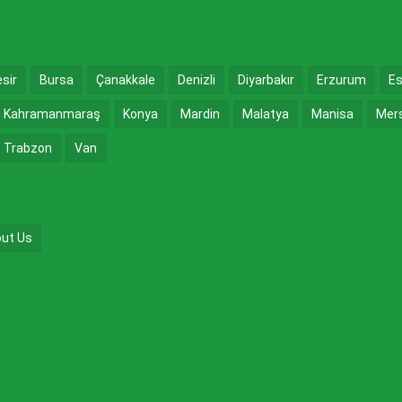
esir
Bursa
Çanakkale
Denizli
Diyarbakır
Erzurum
Es
Kahramanmaraş
Konya
Mardin
Malatya
Manisa
Mer
Trabzon
Van
ut Us