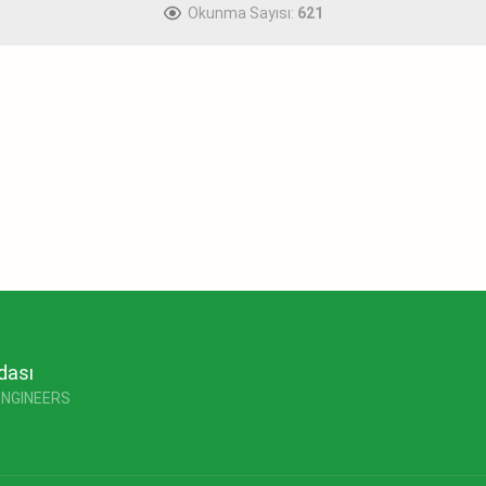
Okunma Sayısı:
621
dası
ENGINEERS