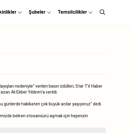
kinlikler
Şubeler
Temsilcilikler
ayışları nedeniyle" verilen basın ödülleri, Star TV Haber
ı Ali Ekber Yıldırım‘a verildi.
şu günlerde hakikaten çok büyük acılar yaşıyoruz" dedi.
imizde beliren otosansürü aşmak için hepinizin