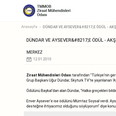
Anasayfa
DÜNDAR VE AYSEVER&#8217;E ÖDÜL - AK
DÜNDAR VE AYSEVER&#8217;E ÖDÜL - AK
MERKEZ
12.01.2010
Ziraat Mühendisleri Odası
tarafından "Türkiye‘nin gerç
Grup Başkanı Uğur Dündar, Skyturk TV‘te yayınlanan ‘Ay
Ödülünü Baykal‘dan alan Dündar, "Halka greçekleri bildi
Enver Aysever‘e ise ödülünü Mümtaz Soysal verdi. Ayse
desteğine ihtiyacımız olduğunu söylüyorum" diye konu