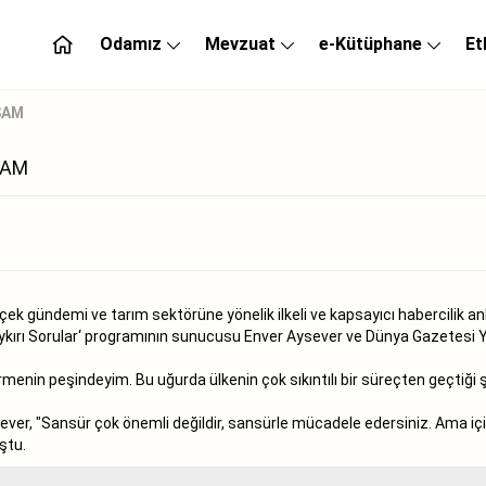
Odamız
Mevzuat
e-Kütüphane
Et
ŞAM
ŞAM
ek gündemi ve tarım sektörüne yönelik ilkeli ve kapsayıcı habercilik anl
kırı Sorular‘ programının sunucusu Enver Aysever ve Dünya Gazetesi Yazar
rmenin peşindeyim. Bu uğurda ülkenin çok sıkıntılı bir süreçten geçtiği 
ver, "Sansür çok önemli değildir, sansürle mücadele edersiniz. Ama iç
ştu.