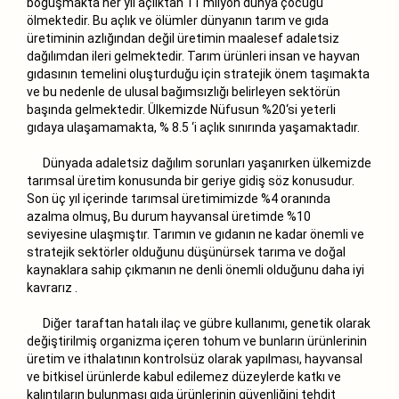
boğuşmakta her yıl açlıktan 11 milyon dünya çocuğu
ölmektedir. Bu açlık ve ölümler dünyanın tarım ve gıda
üretiminin azlığından değil üretimin maalesef adaletsiz
dağılımdan ileri gelmektedir. Tarım ürünleri insan ve hayvan
gıdasının temelini oluşturduğu için stratejik önem taşımakta
ve bu nedenle de ulusal bağımsızlığı belirleyen sektörün
başında gelmektedir. Ülkemizde Nüfusun %20‘si yeterli
gıdaya ulaşamamakta, % 8.5 ‘i açlık sınırında yaşamaktadır.
Dünyada adaletsiz dağılım sorunları yaşanırken ülkemizde
tarımsal üretim konusunda bir geriye gidiş söz konusudur.
Son üç yıl içerinde tarımsal üretimimizde %4 oranında
azalma olmuş, Bu durum hayvansal üretimde %10
seviyesine ulaşmıştır. Tarımın ve gıdanın ne kadar önemli ve
stratejik sektörler olduğunu düşünürsek tarıma ve doğal
kaynaklara sahip çıkmanın ne denli önemli olduğunu daha iyi
kavrarız .
Diğer taraftan hatalı ilaç ve gübre kullanımı, genetik olarak
değiştirilmiş organizma içeren tohum ve bunların ürünlerinin
üretim ve ithalatının kontrolsüz olarak yapılması, hayvansal
ve bitkisel ürünlerde kabul edilemez düzeylerde katkı ve
kalıntıların bulunması gıda ürünlerinin güvenliğini tehdit