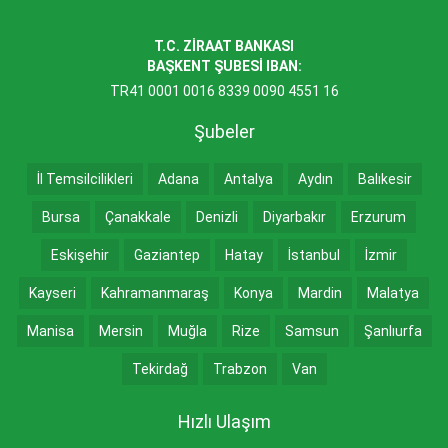
T.C. ZİRAAT BANKASI
BAŞKENT ŞUBESİ IBAN:
TR41 0001 0016 8339 0090 4551 16
Şubeler
İl Temsilcilikleri
Adana
Antalya
Aydın
Balıkesir
Bursa
Çanakkale
Denizli
Diyarbakır
Erzurum
Eskişehir
Gaziantep
Hatay
İstanbul
İzmir
Kayseri
Kahramanmaraş
Konya
Mardin
Malatya
Manisa
Mersin
Muğla
Rize
Samsun
Şanlıurfa
Tekirdağ
Trabzon
Van
Hızlı Ulaşım