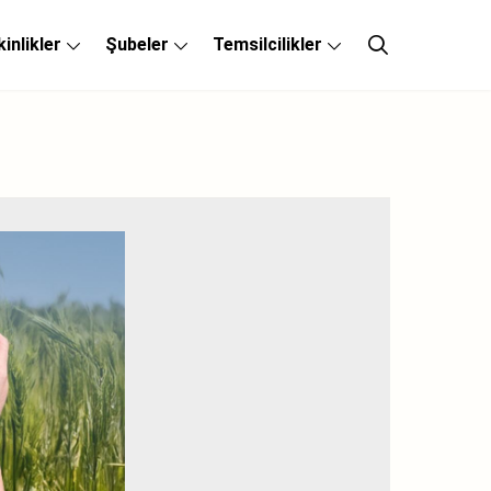
kinlikler
Şubeler
Temsilcilikler