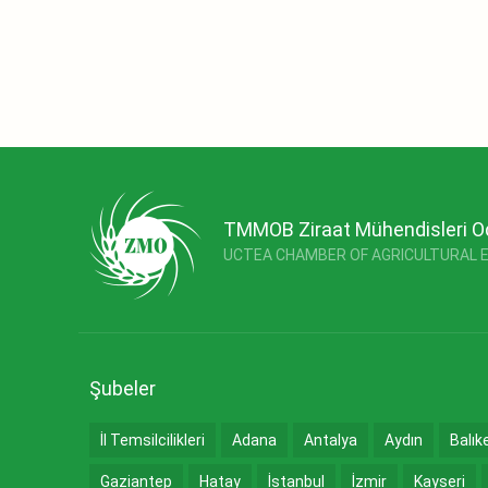
TMMOB Ziraat Mühendisleri O
UCTEA CHAMBER OF AGRICULTURAL 
Şubeler
İl Temsilcilikleri
Adana
Antalya
Aydın
Balık
Gaziantep
Hatay
İstanbul
İzmir
Kayseri