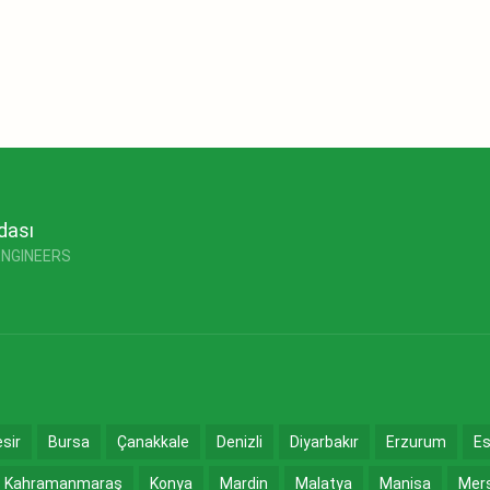
dası
ENGINEERS
esir
Bursa
Çanakkale
Denizli
Diyarbakır
Erzurum
Es
Kahramanmaraş
Konya
Mardin
Malatya
Manisa
Mer