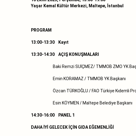
Yaşar Kemal Kültür Merkezi, Maltepe, İstanbul
PROGRAM
13:00-13:30 Kayıt
13:30-14:30 AÇIŞ KONUŞMALARI
Baki Remzi SUİÇMEZ/ TMMOB ZMO YK Başkanı 
Emin KORAMAZ / TMMOB YK Başkanı
Özcan TÜRKOĞLU / FAO Türkiye Kıdemli Progr
Esin KÖYMEN / Maltepe Belediye Başkanı
14:30-16:00 PANEL 1
DAHA İYİ GELECEK İÇİN GIDA EĞEMENLİĞİ