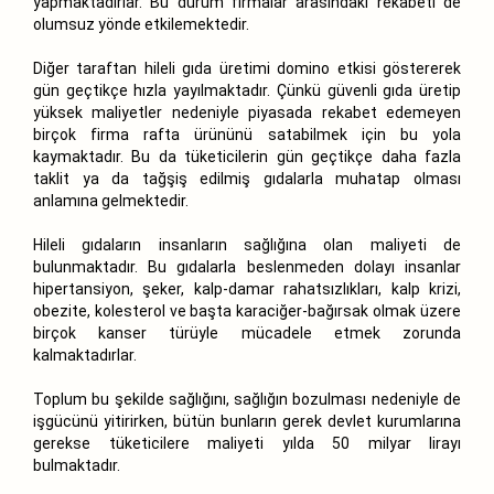
yapmaktadırlar. Bu durum firmalar arasındaki rekabeti de
olumsuz yönde etkilemektedir.
Diğer taraftan hileli gıda üretimi domino etkisi göstererek
gün geçtikçe hızla yayılmaktadır. Çünkü güvenli gıda üretip
yüksek maliyetler nedeniyle piyasada rekabet edemeyen
birçok firma rafta ürününü satabilmek için bu yola
kaymaktadır. Bu da tüketicilerin gün geçtikçe daha fazla
taklit ya da tağşiş edilmiş gıdalarla muhatap olması
anlamına gelmektedir.
Hileli gıdaların insanların sağlığına olan maliyeti de
bulunmaktadır. Bu gıdalarla beslenmeden dolayı insanlar
hipertansiyon, şeker, kalp-damar rahatsızlıkları, kalp krizi,
obezite, kolesterol ve başta karaciğer-bağırsak olmak üzere
birçok kanser türüyle mücadele etmek zorunda
kalmaktadırlar.
Toplum bu şekilde sağlığını, sağlığın bozulması nedeniyle de
işgücünü yitirirken, bütün bunların gerek devlet kurumlarına
gerekse tüketicilere maliyeti yılda 50 milyar lirayı
bulmaktadır.