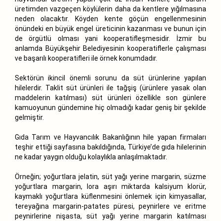
üretimden vazgeçen köylülerin daha da kentlere yığılmasına
neden olacaktır. Köyden kente göçün engellenmesinin
önündeki en büyük engel üreticinin kazanması ve bunun için
de örgütlü olması yani kooperatifleşmesidir. İzmir bu
anlamda Büyükşehir Belediyesinin kooperatiflerle çalışması
ve başarılı kooperatifleri ile örnek konumdadır.
Sektörün ikincil önemli sorunu da süt ürünlerine yapılan
hilelerdir. Taklit süt ürünleri ile tağşiş (ürünlere yasak olan
maddelerin katılması) süt ürünleri özellikle son günlere
kamuoyunun gündemine hiç olmadığı kadar geniş bir şekilde
gelmiştir.
Gıda Tarım ve Hayvancılık Bakanlığının hile yapan firmaları
teşhir ettiği sayfasına bakıldığında, Türkiye’de gıda hilelerinin
ne kadar yaygın olduğu kolaylıkla anlaşılmaktadır.
Örneğin; yoğurtlara jelatin, süt yağı yerine margarin, süzme
yoğurtlara margarin, lora aşırı miktarda kalsiyum klorür,
kaymaklı yoğurtlara küflenmesini önlemek için kimyasallar,
tereyağına margarin-patates püresi, peynirlere ve eritme
peynirlerine nişasta, süt yağı yerine margarin katılması