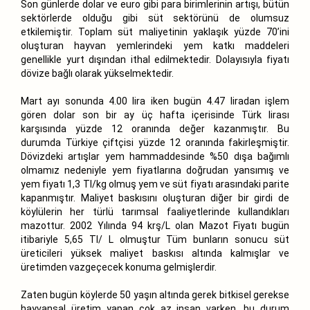
Son günlerde dolar ve euro gibi para birimlerinin artışı, bütün
sektörlerde olduğu gibi süt sektörünü de olumsuz
etkilemiştir. Toplam süt maliyetinin yaklaşık yüzde 70’ini
oluşturan hayvan yemlerindeki yem katkı maddeleri
genellikle yurt dışından ithal edilmektedir. Dolayısıyla fiyatı
dövize bağlı olarak yükselmektedir.
Mart ayı sonunda 4.00 lira iken bugün 4.47 liradan işlem
gören dolar son bir ay üç hafta içerisinde Türk lirası
karşısında yüzde 12 oranında değer kazanmıştır. Bu
durumda Türkiye çiftçisi yüzde 12 oranında fakirleşmiştir.
Dövizdeki artışlar yem hammaddesinde %50 dışa bağımlı
olmamız nedeniyle yem fiyatlarına doğrudan yansımış ve
yem fiyatı 1,3 Tl/kg olmuş yem ve süt fiyatı arasındaki parite
kapanmıştır. Maliyet baskısını oluşturan diğer bir girdi de
köylülerin her türlü tarımsal faaliyetlerinde kullandıkları
mazottur. 2002 Yılında 94 krş/L olan Mazot Fiyatı bugün
itibariyle 5,65 Tl/ L olmuştur Tüm bunların sonucu süt
üreticileri yüksek maliyet baskısı altında kalmışlar ve
üretimden vazgeçecek konuma gelmişlerdir.
Zaten bugün köylerde 50 yaşın altında gerek bitkisel gerekse
hayvansal üretim yapan çok az insan varken, bu durum