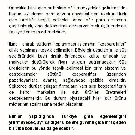
Öncelikle hileli gıda satanlara ağır müeyyideler getirilmelidir.
Bugün uygulanan para cezası caydırıcılıktan uzaktır. Hileli
gıda ürettiği tespit edilenler, önce ağır para cezasına
çarptırılmalı, ikinci de kapatma cezası verilmeli, üçüncüde de
faaliyetten men edilmelidirler.
İkincil olarak sütlerin toplanması işleminin “kooperatifler”
eliyle yapılması teşvik edilmelidir. Böyle bir uygulama ile süt
sektöründeki kayıt dışılık önlenecek, kalite artacak ve
maliyetler düşürülerek fiyat istikrarı sağlanacaktır. Süt
üreticilerin bu yönde teşvik edilmesi için prim sistemi ve
desteklemeler sütünü kooperatifler üzerinden
pazarlayanlara avantaj sağlayacak şekilde olmalıdır.
Sektörde dürüst çalışan firmaların yanı sıra kooperatiflerin
de kendi markaları ile süt ürünleri üretmeleri
desteklenmelidir. Bu durum piyasadaki hileli süt ürünü
miktarının azalmasına neden olacaktır.
Bunlar yapıldığında Türkiye gıda egemenliğini
yitirmeyecek, ayrıca diğer ülkelere güvenli gıda ihraç eden
bir ülke konumuna da gelecektir.