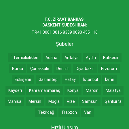
T.C. ZİRAAT BANKASI
BAŞKENT ŞUBESİ IBAN:
TR41 0001 0016 8339 0090 4551 16
Şubeler
İl Temsilcilikleri
Adana
Antalya
Aydın
Balıkesir
Bursa
Çanakkale
Denizli
Diyarbakır
Erzurum
Eskişehir
Gaziantep
Hatay
İstanbul
İzmir
Kayseri
Kahramanmaraş
Konya
Mardin
Malatya
Manisa
Mersin
Muğla
Rize
Samsun
Şanlıurfa
Tekirdağ
Trabzon
Van
Hızlı Ulaşım