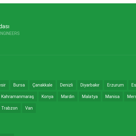
dası
ENGINEERS
esir
Bursa
Çanakkale
Denizli
Diyarbakır
Erzurum
Es
Kahramanmaraş
Konya
Mardin
Malatya
Manisa
Mer
Trabzon
Van