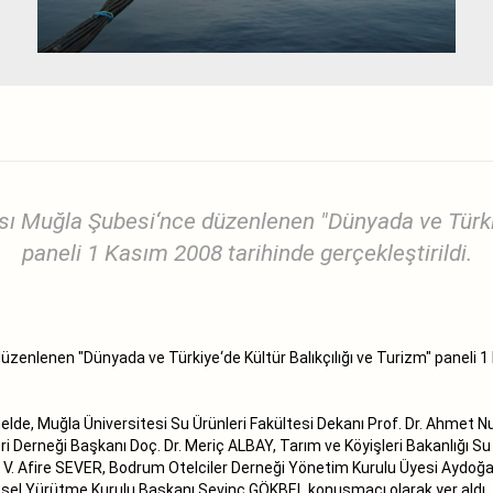
 Muğla Şubesi‘nce düzenlenen "Dünyada ve Türkiye'
paneli 1 Kasım 2008 tarihinde gerçekleştirildi.
enlenen "Dünyada ve Türkiye‘de Kültür Balıkçılığı ve Turizm" paneli 1
elde, Muğla Üniversitesi Su Ürünleri Fakültesi Dekanı Prof. Dr. Ahm
i Derneği Başkanı Doç. Dr. Meriç ALBAY, Tarım ve Köyişleri Bakanlığı 
 V. Afire SEVER, Bodrum Otelciler Derneği Yönetim Kurulu Üyesi Aydoğan
l Yürütme Kurulu Başkanı Sevinç GÖKBEL konuşmacı olarak yer aldı.