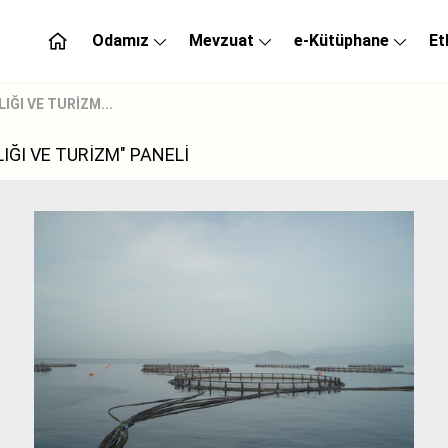
Odamız
Mevzuat
e-Kütüphane
Et
IĞI VE TURİZM...
IĞI VE TURİZM" PANELİ