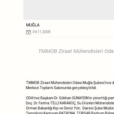
MUĞLA
04.11.2008
TMMOB Ziraat Mühendisleri Odası
TMMOB Ziraat Mühendisleri Odası Muğla Şubesi‘nce düz
Merkezi Toplantı Salonunda gerçekleştirildi.
ODA‘mız Başkanı Dr. Gökhan GÜNAYDIN‘ın yönettiği pan
Doç. Dr. Fatma TELLİ KARAKOÇ, Su Ürünleri Mühendisler
Orman Bakanlığı Kıyı ve Deniz Yön. Dairesi Şube Müdür
Temsilcisi Kamuran PATRONA, TÜRSAB Bodrum Bölgese