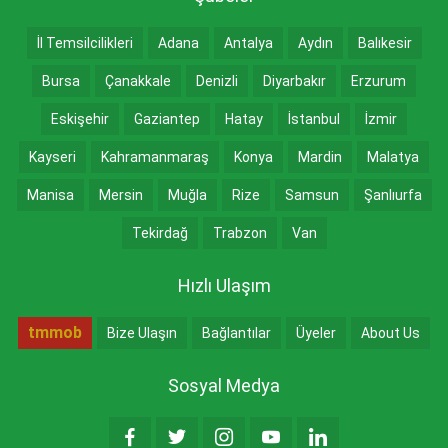
İl Temsilcilikleri
Adana
Antalya
Aydın
Balıkesir
Bursa
Çanakkale
Denizli
Diyarbakır
Erzurum
Eskişehir
Gaziantep
Hatay
İstanbul
İzmir
Kayseri
Kahramanmaraş
Konya
Mardin
Malatya
Manisa
Mersin
Muğla
Rize
Samsun
Şanlıurfa
Tekirdağ
Trabzon
Van
Hızlı Ulaşım
tmmob
Bize Ulaşın
Bağlantılar
Üyeler
About Us
Sosyal Medya