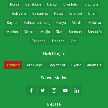
Bursa
Çanakkale
Denizli
Diyarbakır
Erzurum
Eskişehir
Gaziantep
Hatay
İstanbul
İzmir
Kayseri
Kahramanmaraş
Konya
Mardin
Malatya
Manisa
Mersin
Muğla
Rize
Samsun
Şanlıurfa
Tekirdağ
Trabzon
Van
Hızlı Ulaşım
tmmob
Bize Ulaşın
Bağlantılar
Üyeler
About Us
Sosyal Medya
E-Liste