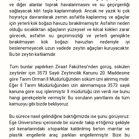
ve diğer alanlar toprak havalanmasını ve su geçirgenliği
sağlayacak kilit taşla kaplanmalıydı. Ancak ne yazık ki çok
hoyratça davranılarak zemin asfaltla kaplanmış ve ağaçlar
için yeterli kök boğazı havuzu bırakılmamıştır. Asfaltın neden
olduğu sıcaklıktan ağaçların yüzeysel ve kılcal kökleri zarar
görecek, asfaltın su geçirimsizliği ve yeterli genişlikte
bırakılmayan kök boğazı havuzları nedeniyle iyi
beslenemeyecek uzun vadede zeytin ağaçları kuruyacaktır.
Bu bir zeytin katliamıdır.
Tüm bunlar yapılırken Ziraat Fakültesi’nden görüş, sökülen
zeytinler için 3573 Sayılı Zeytincilik Kanunu 20. Maddesine
göre Tarım Orman İl Müdürlüğünden söküm izni alınmış mıdır.
Eğer İl Tarım Müdürlüğünden izin alınmamışsa 3573 sayılı
kanuna göre suç işlenmiştir. İl müdürlüğü izin verdi ise bunu
hangi gerekçelerle vermiştir. Bu soruların yanıtlarını da tüm
kamuoyu gibi bizde bekliyoruz.
Bu sürece nasıl gelindiğine baktığımızda ise şunu görüyoruz.
Ege Üniversitesi içerisinde bir süredir takip ettiğimiz şekliyle
yol kenarlarındaki otoparklar kaldırılmış beton mantar ve
plastik engellerle araç parkları engellenmiştir. Bize bu