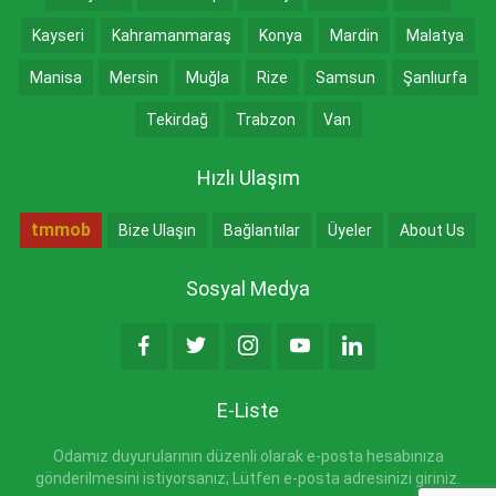
Kayseri
Kahramanmaraş
Konya
Mardin
Malatya
Manisa
Mersin
Muğla
Rize
Samsun
Şanlıurfa
Tekirdağ
Trabzon
Van
Hızlı Ulaşım
tmmob
Bize Ulaşın
Bağlantılar
Üyeler
About Us
Sosyal Medya
E-Liste
Odamız duyurularının düzenli olarak e-posta hesabınıza
gönderilmesini istiyorsanız; Lütfen e-posta adresinizi giriniz.