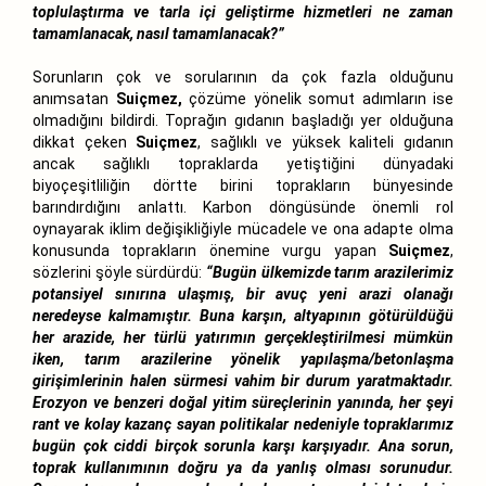
toplulaştırma ve tarla içi geliştirme hizmetleri ne zaman
tamamlanacak, nasıl tamamlanacak?”
Sorunların çok ve sorularının da çok fazla olduğunu
anımsatan
Suiçmez,
çözüme yönelik somut adımların ise
olmadığını bildirdi. Toprağın gıdanın başladığı yer olduğuna
dikkat çeken
Suiçmez
, sağlıklı ve yüksek kaliteli gıdanın
ancak sağlıklı topraklarda yetiştiğini dünyadaki
biyoçeşitliliğin dörtte birini toprakların bünyesinde
barındırdığını anlattı. Karbon döngüsünde önemli rol
oynayarak iklim değişikliğiyle mücadele ve ona adapte olma
konusunda toprakların önemine vurgu yapan
Suiçmez
,
sözlerini şöyle sürdürdü:
“Bugün ülkemizde tarım arazilerimiz
potansiyel sınırına ulaşmış, bir avuç yeni arazi olanağı
neredeyse kalmamıştır. Buna karşın, altyapının götürüldüğü
her arazide, her türlü yatırımın gerçekleştirilmesi mümkün
iken, tarım arazilerine yönelik yapılaşma/betonlaşma
girişimlerinin halen sürmesi vahim bir durum yaratmaktadır.
Erozyon ve benzeri doğal yitim süreçlerinin yanında, her şeyi
rant ve kolay kazanç sayan politikalar nedeniyle topraklarımız
bugün çok ciddi birçok sorunla karşı karşıyadır. Ana sorun,
toprak kullanımının doğru ya da yanlış olması sorunudur.