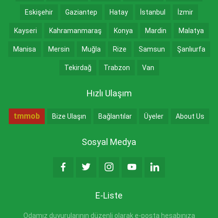
Eskişehir
Gaziantep
Hatay
İstanbul
İzmir
Kayseri
Kahramanmaraş
Konya
Mardin
Malatya
Manisa
Mersin
Muğla
Rize
Samsun
Şanlıurfa
Tekirdağ
Trabzon
Van
Hızlı Ulaşım
tmmob
Bize Ulaşın
Bağlantılar
Üyeler
About Us
Sosyal Medya
E-Liste
Odamız duyurularının düzenli olarak e-posta hesabınıza