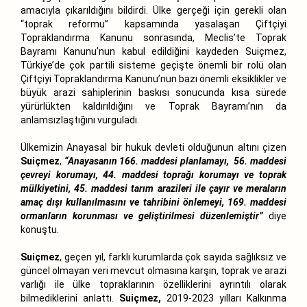
amacıyla çıkarıldığını bildirdi. Ülke gerçeği için gerekli olan
“toprak reformu” kapsamında yasalaşan Çiftçiyi
Topraklandırma Kanunu sonrasında, Meclis’te Toprak
Bayramı Kanunu’nun kabul edildiğini kaydeden Suiçmez,
Türkiye’de çok partili sisteme geçişte önemli bir rolü olan
Çiftçiyi Topraklandırma Kanunu’nun bazı önemli eksiklikler ve
büyük arazi sahiplerinin baskısı sonucunda kısa sürede
yürürlükten kaldırıldığını ve Toprak Bayramı’nın da
anlamsızlaştığını vurguladı.
Ülkemizin Anayasal bir hukuk devleti olduğunun altını çizen
Suiçmez
,
“Anayasanın 166. maddesi planlamayı, 56. maddesi
çevreyi korumayı, 44. maddesi toprağı korumayı ve toprak
mülkiyetini, 45. maddesi tarım arazileri ile çayır ve meraların
amaç dışı kullanılmasını ve tahribini önlemeyi, 169. maddesi
ormanların korunması ve geliştirilmesi düzenlemiştir”
diye
konuştu.
Suiçmez
, geçen yıl, farklı kurumlarda çok sayıda sağlıksız ve
güncel olmayan veri mevcut olmasına karşın, toprak ve arazi
varlığı ile ülke topraklarının özelliklerini ayrıntılı olarak
bilmediklerini anlattı.
Suiçmez,
2019-2023 yılları Kalkınma