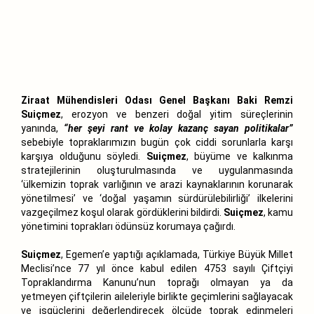
Ziraat Mühendisleri Odası Genel Başkanı Baki Remzi
Suiçmez
, erozyon ve benzeri doğal yitim süreçlerinin
yanında,
“her şeyi rant ve kolay kazanç sayan politikalar”
sebebiyle topraklarımızın bugün çok ciddi sorunlarla karşı
karşıya olduğunu söyledi.
Suiçmez
, büyüme ve kalkınma
stratejilerinin oluşturulmasında ve uygulanmasında
‘ülkemizin toprak varlığının ve arazi kaynaklarının korunarak
yönetilmesi’ ve ‘doğal yaşamın sürdürülebilirliği’ ilkelerini
vazgeçilmez koşul olarak gördüklerini bildirdi.
Suiçmez
, kamu
yönetimini toprakları ödünsüz korumaya çağırdı.
Suiçmez
, Egemen’e yaptığı açıklamada, Türkiye Büyük Millet
Meclisi’nce 77 yıl önce kabul edilen 4753 sayılı Çiftçiyi
Topraklandırma Kanunu’nun toprağı olmayan ya da
yetmeyen çiftçilerin aileleriyle birlikte geçimlerini sağlayacak
ve işgüçlerini değerlendirecek ölçüde toprak edinmeleri