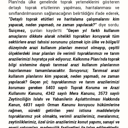
Planı’nda ülke genelinde toprak yeteneklerini gösteren
detaylı toprak etütlerinin yapılması, haritalanması ve
sınıflandırılmasının sağlanacağının belirtildiğini ifade ederek,
“Detaylı toprak etütleri ve haritalama çalışmalarını kim
yapacak, neden yapmadı, ne zaman yapılacak?”
diye sordu.
Suiçmez,
şunları kaydetti:
“Geçen yıl farklı kullanım
amaçlarını dikkate alarak nitelikli toprakları koruyarak tüm
sektörlere arazi tahsisi sorununu çözmek için ülke ve bölge/il
düzeyinde arazi kullanım planları mevcut olmayıp, çeşitli
ölçeklerdeki imar planları ile verimli topraklarımızı ve tarım
arazilerimizi hoyratça yok ediyoruz. Kalkınma Planı’nda toprak
bilgi sistemine dayalı tarımsal arazi kullanım planlarının
hazırlanması tamamlanacaktır. Soruyoruz; Tarımsal arazi
kullanım planlarını kim yapacak, neden yapmadı, ne zaman
yapılacak? Geçen yıl; topraklarımızı ve tarım arazilerimizi
koruması gereken 5403 sayılı Toprak Koruma ve Arazi
Kullanımı Kanunu, 4342 sayılı Mera Kanunu, 3573 sayılı
Zeytinciliğin Islahı ve Yabanilerin Aşılattırılması Hakkında
Kanun, 6831 sayılı Orman Kanunu koruyucu hükümlerine
rağmen, sürekli getirilen yeni istisna maddeleriyle
topraklarımız yok olmakta, verimli arazilerimiz, meralarımız,
zeytinliklerimiz, özel ürün arazilerimiz konut yapımı, sanayi ve
enerji yatırımları, madencilik faaliyetleri ile talan edilmektedir.