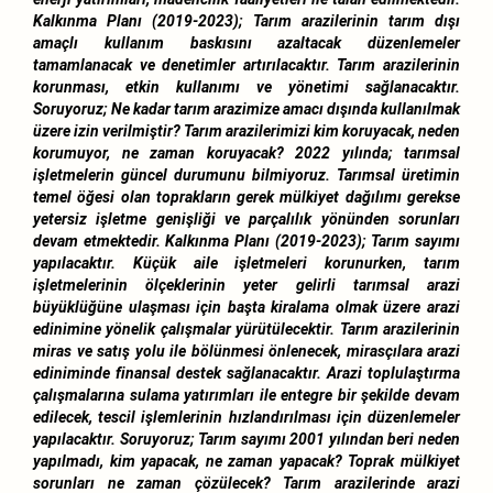
Kalkınma Planı (2019-2023); Tarım arazilerinin tarım dışı
amaçlı kullanım baskısını azaltacak düzenlemeler
tamamlanacak ve denetimler artırılacaktır. Tarım arazilerinin
korunması, etkin kullanımı ve yönetimi sağlanacaktır.
Soruyoruz; Ne kadar tarım arazimize amacı dışında kullanılmak
üzere izin verilmiştir? Tarım arazilerimizi kim koruyacak, neden
korumuyor, ne zaman koruyacak? 2022 yılında; tarımsal
işletmelerin güncel durumunu bilmiyoruz. Tarımsal üretimin
temel öğesi olan toprakların gerek mülkiyet dağılımı gerekse
yetersiz işletme genişliği ve parçalılık yönünden sorunları
devam etmektedir. Kalkınma Planı (2019-2023); Tarım sayımı
yapılacaktır. Küçük aile işletmeleri korunurken, tarım
işletmelerinin ölçeklerinin yeter gelirli tarımsal arazi
büyüklüğüne ulaşması için başta kiralama olmak üzere arazi
edinimine yönelik çalışmalar yürütülecektir. Tarım arazilerinin
miras ve satış yolu ile bölünmesi önlenecek, mirasçılara arazi
ediniminde finansal destek sağlanacaktır. Arazi toplulaştırma
çalışmalarına sulama yatırımları ile entegre bir şekilde devam
edilecek, tescil işlemlerinin hızlandırılması için düzenlemeler
yapılacaktır. Soruyoruz; Tarım sayımı 2001 yılından beri neden
yapılmadı, kim yapacak, ne zaman yapacak? Toprak mülkiyet
sorunları ne zaman çözülecek? Tarım arazilerinde arazi