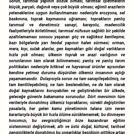
Sorun, tarımsal yapının bozuk olması, tarımsal işletmelerin
küçük, parçalı, dağınık veya çok büyük olması; eğimli arazilerin
yeteneklerine uygun kullanılmaması nedeniyle erozyona, sel
baskınına, toprak kaymasına uğraması; toprakların yanlış
tarımsal ve denetimsiz sanayi, karayolu, madencilik
faaliyetleriyle kirletilmesi; tarımsal nüfusun sağlıklı bir şekilde
azaltılamaması sonucu yaşanan göç ve sağlıksız kentleşme;
bazı bölgelerde yarı feodal yapının halen sürmesi; orman,
mera, kıyı, sulak alanlar, gen kaynakları gibi doğal varlıkların
hızla yok olması; ülkenin toprak ve arazi varlığının ve
sorunlarının tam olarak bilinmemesi; yanlış ve yanlış tarım
politikaları nedeniyle bitkisel ve hayvansal ürünler açısından
kendine yetmez duruma düşürülen ülkemiz insanının açlığı
yaşamamasıdır. Dolayısıyla sorun ne tam sanayileşebilmiş, ne
tam kentlileşebilmiş, ne tam beslenebilen, ne de tam olarak
doğal kaynaklarını koruyabilen ve geliştirebilen bir ülkede,
geleceğe güvenle bakamama sorunudur. Dört mevsimin tüm
verileriyle donatılmış ülkemiz topraklarını; sürekli değiştirilen
yasalarla, her gelen kamu yönetiminin talana izin veren
kararlarıyla büyük bir hızla ölüme sürüklememek; bu dinmeyen
hıncımızı, bu sevgisizliğimizi bize kazandıran eğitim
sistemimizi değiştirmek; altı ve üstü doğal, kültürel, tarihsel
zenginliklerle donatılmış bu uygarlıklar beşiğinin gittikçe artan