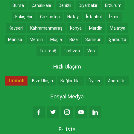
Bursa
Çanakkale
Denizli
Diyarbakır
Erzurum
Eskişehir
Gaziantep
Hatay
İstanbul
İzmir
Kayseri
Kahramanmaraş
Konya
Mardin
Malatya
Manisa
Mersin
Muğla
Rize
Samsun
Şanlıurfa
Tekirdağ
Trabzon
Van
Hızlı Ulaşım
tmmob
Bize Ulaşın
Bağlantılar
Üyeler
About Us
Sosyal Medya
E-Liste