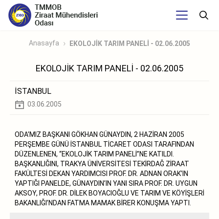
Anasayfa
EKOLOJİK TARIM PANELİ - 02.06.2005
EKOLOJİK TARIM PANELİ - 02.06.2005
İSTANBUL
03.06.2005
ODA’MIZ BAŞKANI GÖKHAN GÜNAYDIN, 2 HAZİRAN 2005
PERŞEMBE GÜNÜ İSTANBUL TİCARET ODASI TARAFINDAN
DÜZENLENEN, “EKOLOJİK TARIM PANELİ”NE KATILDI.
BAŞKANLIĞINI, TRAKYA ÜNİVERSİTESİ TEKİRDAĞ ZİRAAT
FAKÜLTESİ DEKAN YARDIMCISI PROF. DR. ADNAN ORAK’IN
YAPTIĞI PANELDE, GÜNAYDIN’IN YANI SIRA PROF. DR. UYGUN
AKSOY, PROF. DR. DİLEK BOYACIOĞLU VE TARIM VE KÖYİŞLERİ
BAKANLIĞI’NDAN FATMA MAMAK BİRER KONUŞMA YAPTI.