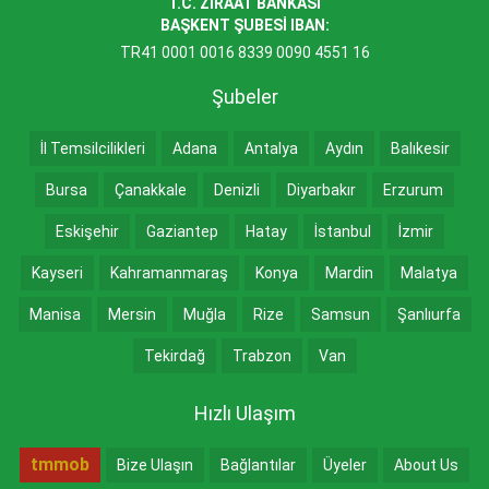
T.C. ZİRAAT BANKASI
BAŞKENT ŞUBESİ IBAN:
TR41 0001 0016 8339 0090 4551 16
Şubeler
İl Temsilcilikleri
Adana
Antalya
Aydın
Balıkesir
Bursa
Çanakkale
Denizli
Diyarbakır
Erzurum
Eskişehir
Gaziantep
Hatay
İstanbul
İzmir
Kayseri
Kahramanmaraş
Konya
Mardin
Malatya
Manisa
Mersin
Muğla
Rize
Samsun
Şanlıurfa
Tekirdağ
Trabzon
Van
Hızlı Ulaşım
tmmob
Bize Ulaşın
Bağlantılar
Üyeler
About Us