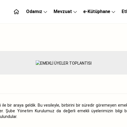
Odamız
Mevzuat
e-Kütüphane
Et
e bir araya geldik. Bu vesileyle, birbirini bir süredir göremeyen eme
ler. Şube Yönetim Kurulumuz da değerli emekli üyelerimizin bilgi bi
ulundular.