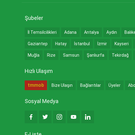
Şubeler
İl Temsilcilikleri
Adana
Antalya
Aydın
Balık
Gaziantep
Hatay
İstanbul
İzmir
Kayseri
Muğla
Rize
Samsun
Şanlıurfa
Tekirdağ
Hızlı Ulaşım
tmmob
Bize Ulaşın
Bağlantılar
Üyeler
Abo
Sosyal Medya
E-Liste