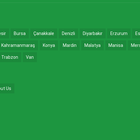
esir
Bursa
Çanakkale
Denizli
Diyarbakır
Erzurum
Es
Kahramanmaraş
Konya
Mardin
Malatya
Manisa
Mer
Trabzon
Van
ut Us