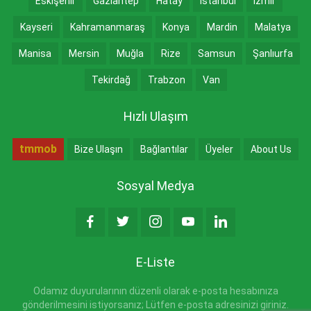
Eskişehir
Gaziantep
Hatay
İstanbul
İzmir
Kayseri
Kahramanmaraş
Konya
Mardin
Malatya
Manisa
Mersin
Muğla
Rize
Samsun
Şanlıurfa
Tekirdağ
Trabzon
Van
Hızlı Ulaşım
tmmob
Bize Ulaşın
Bağlantılar
Üyeler
About Us
Sosyal Medya
E-Liste
Odamız duyurularının düzenli olarak e-posta hesabınıza
gönderilmesini istiyorsanız; Lütfen e-posta adresinizi giriniz.