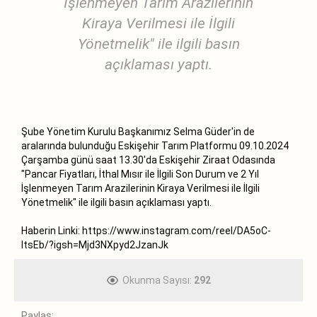
İşlenmeyen Tarım Arazilerinin
Kiraya Verilmesi ile İlgili
Yönetmelik" ile ilgili basın
açıklaması yaptı.
Şube Yönetim Kurulu Başkanımız Selma Güder'in de
aralarında bulunduğu Eskişehir Tarım Platformu 09.10.2024
Çarşamba günü saat 13.30'da Eskişehir Ziraat Odasında
"Pancar Fiyatları, İthal Mısır ile İlgili Son Durum ve 2 Yıl
İşlenmeyen Tarım Arazilerinin Kiraya Verilmesi ile İlgili
Yönetmelik" ile ilgili basın açıklaması yaptı.
Haberin Linki:
https://www.instagram.com/reel/DA5oC-
ltsEb/?igsh=Mjd3NXpyd2JzanJk
Okunma Sayısı:
292
Paylaş: