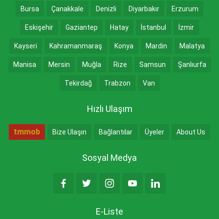
Bursa
Çanakkale
Denizli
Diyarbakır
Erzurum
Eskişehir
Gaziantep
Hatay
İstanbul
İzmir
Kayseri
Kahramanmaraş
Konya
Mardin
Malatya
Manisa
Mersin
Muğla
Rize
Samsun
Şanlıurfa
Tekirdağ
Trabzon
Van
Hızlı Ulaşım
tmmob
Bize Ulaşın
Bağlantılar
Üyeler
About Us
Sosyal Medya
E-Liste