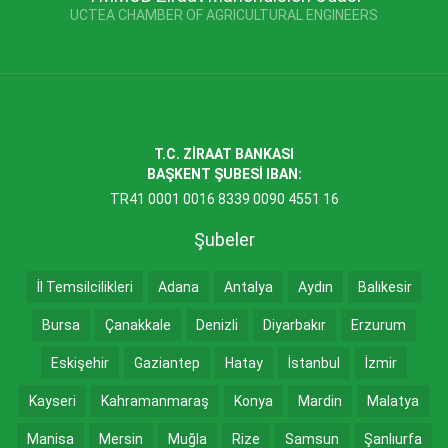
UCTEA CHAMBER OF AGRICULTURAL ENGINEERS
T.C. ZİRAAT BANKASI
BAŞKENT ŞUBESİ IBAN:
TR41 0001 0016 8339 0090 4551 16
Şubeler
İl Temsilcilikleri
Adana
Antalya
Aydın
Balıkesir
Bursa
Çanakkale
Denizli
Diyarbakır
Erzurum
Eskişehir
Gaziantep
Hatay
İstanbul
İzmir
Kayseri
Kahramanmaraş
Konya
Mardin
Malatya
Manisa
Mersin
Muğla
Rize
Samsun
Şanlıurfa