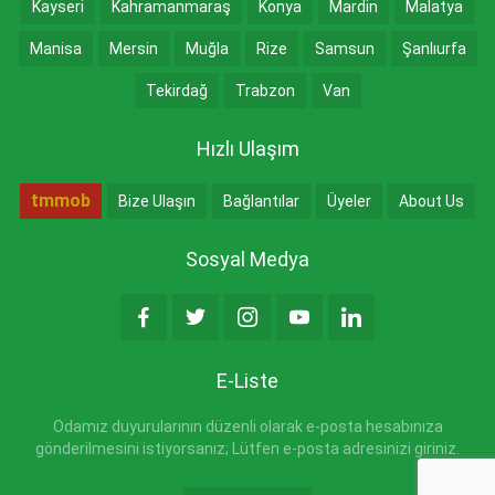
Kayseri
Kahramanmaraş
Konya
Mardin
Malatya
Manisa
Mersin
Muğla
Rize
Samsun
Şanlıurfa
Tekirdağ
Trabzon
Van
Hızlı Ulaşım
tmmob
Bize Ulaşın
Bağlantılar
Üyeler
About Us
Sosyal Medya
E-Liste
Odamız duyurularının düzenli olarak e-posta hesabınıza
gönderilmesini istiyorsanız; Lütfen e-posta adresinizi giriniz.