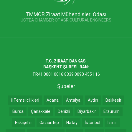
TMMOB Ziraat Mühendisleri Odası
UCTEA CHAMBER OF AGRICULTURAL ENGINEERS
T.C. ZİRAAT BANKASI
BAŞKENT ŞUBESİ IBAN:
TR41 0001 0016 8339 0090 4551 16
Şubeler
İl Temsilcilikleri
Adana
Antalya
Aydın
Balıkesir
Bursa
Çanakkale
Denizli
Diyarbakır
Erzurum
Eskişehir
Gaziantep
Hatay
İstanbul
İzmir