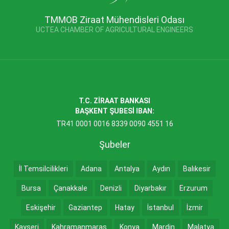
TMMOB Ziraat Mühendisleri Odası
UCTEA CHAMBER OF AGRICULTURAL ENGINEERS
T.C. ZİRAAT BANKASI
BAŞKENT ŞUBESİ IBAN:
TR41 0001 0016 8339 0090 4551 16
Şubeler
İl Temsilcilikleri
Adana
Antalya
Aydın
Balıkesir
Bursa
Çanakkale
Denizli
Diyarbakır
Erzurum
Eskişehir
Gaziantep
Hatay
İstanbul
İzmir
Kayseri
Kahramanmaraş
Konya
Mardin
Malatya