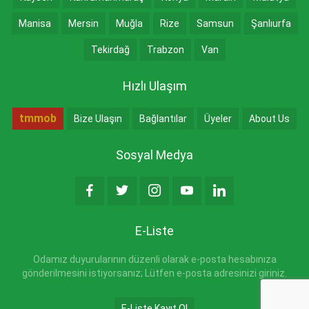
Manisa
Mersin
Muğla
Rize
Samsun
Şanlıurfa
Tekirdağ
Trabzon
Van
Hızlı Ulaşım
tmmob
Bize Ulaşın
Bağlantılar
Üyeler
About Us
Sosyal Medya
E-Liste
Odamız duyurularının düzenli olarak e-posta hesabınıza
gönderilmesini istiyorsanız; Lütfen e-posta adresinizi giriniz.
E-Liste Kayıt Ol