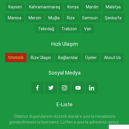
Kayseri
Kahramanmaraş
Konya
Mardin
Malatya
Manisa
Mersin
Muğla
Rize
Samsun
Şanlıurfa
Tekirdağ
Trabzon
Van
Hızlı Ulaşım
tmmob
Bize Ulaşın
Bağlantılar
Üyeler
About Us
Sosyal Medya
E-Liste
Odamız duyurularının düzenli olarak e-posta hesabınıza
gönderilmesini istiyorsanız; Lütfen e-posta adresinizi giriniz.