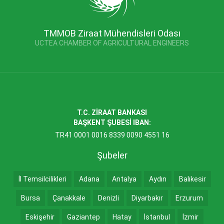
TMMOB Ziraat Mühendisleri Odası
UCTEA CHAMBER OF AGRICULTURAL ENGINEERS
T.C. ZİRAAT BANKASI
BAŞKENT ŞUBESİ IBAN:
TR41 0001 0016 8339 0090 4551 16
Şubeler
İl Temsilcilikleri
Adana
Antalya
Aydın
Balıkesir
Bursa
Çanakkale
Denizli
Diyarbakır
Erzurum
Eskişehir
Gaziantep
Hatay
İstanbul
İzmir