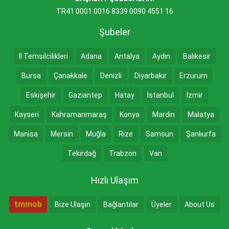
TR41 0001 0016 8339 0090 4551 16
Şubeler
İl Temsilcilikleri
Adana
Antalya
Aydın
Balıkesir
Bursa
Çanakkale
Denizli
Diyarbakır
Erzurum
Eskişehir
Gaziantep
Hatay
İstanbul
İzmir
Kayseri
Kahramanmaraş
Konya
Mardin
Malatya
Manisa
Mersin
Muğla
Rize
Samsun
Şanlıurfa
Tekirdağ
Trabzon
Van
Hızlı Ulaşım
tmmob
Bize Ulaşın
Bağlantılar
Üyeler
About Us