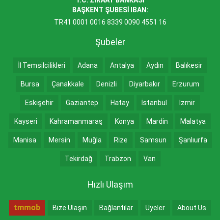
BAŞKENT ŞUBESİ IBAN:
TR41 0001 0016 8339 0090 4551 16
Şubeler
İl Temsilcilikleri
Adana
Antalya
Aydın
Balıkesir
Bursa
Çanakkale
Denizli
Diyarbakır
Erzurum
Eskişehir
Gaziantep
Hatay
İstanbul
İzmir
Kayseri
Kahramanmaraş
Konya
Mardin
Malatya
Manisa
Mersin
Muğla
Rize
Samsun
Şanlıurfa
Tekirdağ
Trabzon
Van
Hızlı Ulaşım
tmmob
Bize Ulaşın
Bağlantılar
Üyeler
About Us