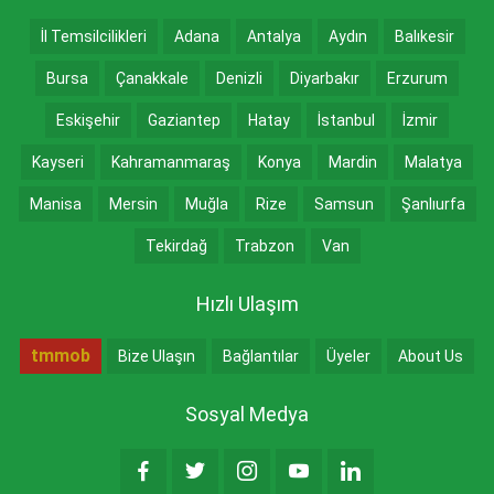
İl Temsilcilikleri
Adana
Antalya
Aydın
Balıkesir
Bursa
Çanakkale
Denizli
Diyarbakır
Erzurum
Eskişehir
Gaziantep
Hatay
İstanbul
İzmir
Kayseri
Kahramanmaraş
Konya
Mardin
Malatya
Manisa
Mersin
Muğla
Rize
Samsun
Şanlıurfa
Tekirdağ
Trabzon
Van
Hızlı Ulaşım
tmmob
Bize Ulaşın
Bağlantılar
Üyeler
About Us
Sosyal Medya