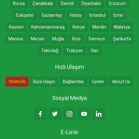
Bursa
Çanakkale
Denizli
Diyarbakır
Erzurum
Eskişehir
Gaziantep
Hatay
İstanbul
İzmir
Kayseri
Kahramanmaraş
Konya
Mardin
Malatya
Manisa
Mersin
Muğla
Rize
Samsun
Şanlıurfa
Tekirdağ
Trabzon
Van
Hızlı Ulaşım
tmmob
Bize Ulaşın
Bağlantılar
Üyeler
About Us
Sosyal Medya
E-Liste