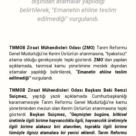
dışından atamalar yapıldığı
belirtilerek, "Emanetin ehline teslim
edilmediği" vurgulandı.
TMMOB Ziraat Mühendisleri Odası (ZMO)
Tarım Reformu
Genel Müdürlüğü’ne Kerim Üstün’ün atanmasına, “liyakatsız”
atama olduğu gerekçesiyle tepki gösterdi.
ZMO`
dan yapılan
açıklamada, tarımsal kamu yönetimine meslek dışından
atamalar yapıldığı belirtilerek,
“Emanetin ehline teslim
edilmediği”
vurgulandı.
TMMOB Ziraat Mühendisleri Odası Başkanı Baki Remzi
Suiçmez,
yaptığı yazılı açıklamada Cumhurbaşkanlığı
kararnamesiyle Tarım Reformu Genel Müdürlüğü’ne kamu
yönetiminden mezun olan Kerim Üstün’ün atanmasına tepki
gösterdi.
Başkan Suiçmez,
“Geçmişten bugüne, bitkisel
üretimle ilgili birime hayvancılıkla ilgili, hayvancılık üretimiyle
ilgili birime alakasız biri atanırken, toprakla ilgili birime
tümüyle ilgisiz atamalara bir yenisi eklendi. Tarım Reformu