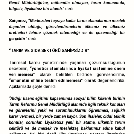
Genel Müdürlüğü’ne, mühendis olmayan, tarım konusunda,
bilgisiz, liyakatsız biri atandı.”
dedi.
Suiçmez,
“Merkezden taşraya kadar tarım atamalarının meslek
dışından olduğu, görevlendirmelerin ülkemiz ve ülkemiz
üreticileri lehine çözmek istemediği ve de çözemediği bir
gerçektir”
dedi.
“TARIM VE GIDA SEKTÖRÜ SAHİPSİZDİR”
Tarımsal kamu yönetiminde yaşanan çözümsüzlüğünün
sebebinin,
“yönetici atamalarında liyakat sistemine önem
verilmemesi”
olarak belirtilen bildiride görevlendirme,
“emanetin ehline teslim edilmemesi”
olarak değerlendirildi.
Açıklamada şöyle denildi:
“Aldığı lisans eğitimi kapsamında sosyal bilim kökenli birinin
Tarım Reformu Genel Müdürlüğü alanında ilgili teknik konuları
ve görevlerini yetki ve sorumluluklarını öğrenmesi, sağlıklı
karar vermesi, bir yerde zaman kaybı. Son ihaleler, ciddi teknik
konular, sorunlar. Liyakatsız yeni bir atama, ülkemiz tarım
sektörü ve de meslek ve meslektaş haklarımız adına kabul