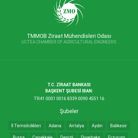
TMMOB Ziraat Mühendisleri Odası
UCTEA CHAMBER OF AGRICULTURAL ENGINEERS
T.C. ZİRAAT BANKASI
BAŞKENT ŞUBESİ IBAN:
TR41 0001 0016 8339 0090 4551 16
Şubeler
İl Temsilcilikleri
Adana
Antalya
Aydın
Balıkesir
Bursa
Çanakkale
Denizli
Diyarbakır
Erzurum