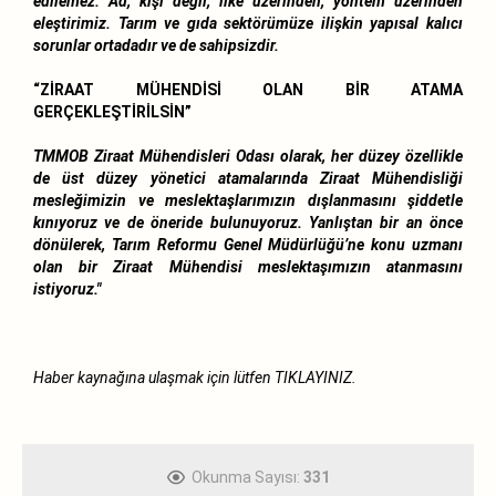
edilemez. Ad, kişi değil, ilke üzerinden, yöntem üzerinden
eleştirimiz. Tarım ve gıda sektörümüze ilişkin yapısal kalıcı
sorunlar ortadadır ve de sahipsizdir.
“ZİRAAT MÜHENDİSİ OLAN BİR ATAMA
GERÇEKLEŞTİRİLSİN”
TMMOB Ziraat Mühendisleri Odası olarak, her düzey özellikle
de üst düzey yönetici atamalarında Ziraat Mühendisliği
mesleğimizin ve meslektaşlarımızın dışlanmasını şiddetle
kınıyoruz ve de öneride bulunuyoruz. Yanlıştan bir an önce
dönülerek, Tarım Reformu Genel Müdürlüğü’ne konu uzmanı
olan bir Ziraat Mühendisi meslektaşımızın atanmasını
istiyoruz."
Haber kaynağına ulaşmak için lüt
fen
TIKLAYINIZ.
Okunma Sayısı:
331