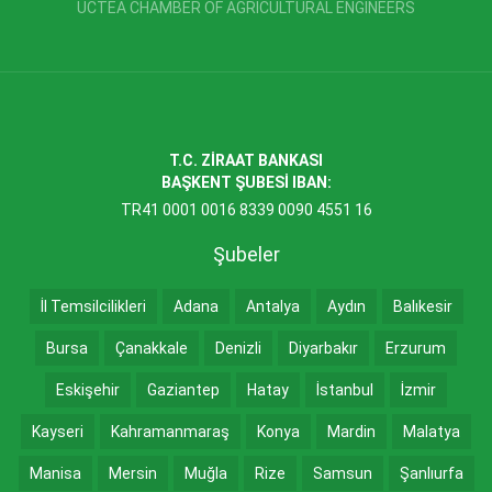
UCTEA CHAMBER OF AGRICULTURAL ENGINEERS
T.C. ZİRAAT BANKASI
BAŞKENT ŞUBESİ IBAN:
TR41 0001 0016 8339 0090 4551 16
Şubeler
İl Temsilcilikleri
Adana
Antalya
Aydın
Balıkesir
Bursa
Çanakkale
Denizli
Diyarbakır
Erzurum
Eskişehir
Gaziantep
Hatay
İstanbul
İzmir
Kayseri
Kahramanmaraş
Konya
Mardin
Malatya
Manisa
Mersin
Muğla
Rize
Samsun
Şanlıurfa