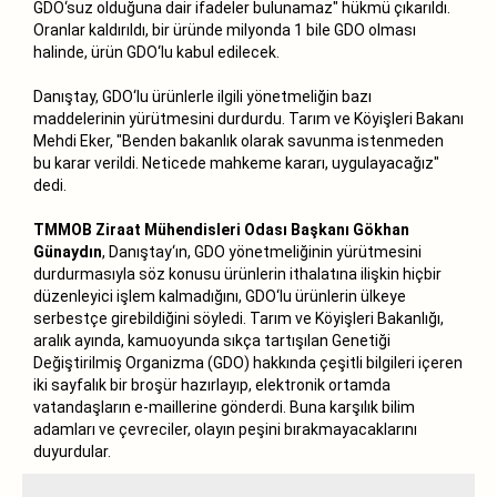
GDO‘suz olduğuna dair ifadeler bulunamaz" hükmü çıkarıldı.
Oranlar kaldırıldı, bir üründe milyonda 1 bile GDO olması
halinde, ürün GDO‘lu kabul edilecek.
Danıştay, GDO‘lu ürünlerle ilgili yönetmeliğin bazı
maddelerinin yürütmesini durdurdu. Tarım ve Köyişleri Bakanı
Mehdi Eker, "Benden bakanlık olarak savunma istenmeden
bu karar verildi. Neticede mahkeme kararı, uygulayacağız"
dedi.
TMMOB Ziraat Mühendisleri Odası Başkanı Gökhan
Günaydın
, Danıştay‘ın, GDO yönetmeliğinin yürütmesini
durdurmasıyla söz konusu ürünlerin ithalatına ilişkin hiçbir
düzenleyici işlem kalmadığını, GDO‘lu ürünlerin ülkeye
serbestçe girebildiğini söyledi. Tarım ve Köyişleri Bakanlığı,
aralık ayında, kamuoyunda sıkça tartışılan Genetiği
Değiştirilmiş Organizma (GDO) hakkında çeşitli bilgileri içeren
iki sayfalık bir broşür hazırlayıp, elektronik ortamda
vatandaşların e-maillerine gönderdi. Buna karşılık bilim
adamları ve çevreciler, olayın peşini bırakmayacaklarını
duyurdular.