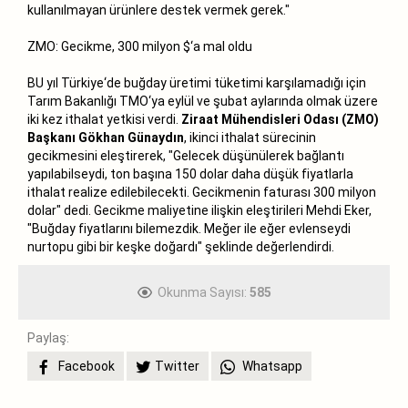
kullanılmayan ürünlere destek vermek gerek."
ZMO: Gecikme, 300 milyon $‘a mal oldu
BU yıl Türkiye‘de buğday üretimi tüketimi karşılamadığı için
Tarım Bakanlığı TMO‘ya eylül ve şubat aylarında olmak üzere
iki kez ithalat yetkisi verdi.
Ziraat Mühendisleri Odası (ZMO)
Başkanı Gökhan Günaydın
, ikinci ithalat sürecinin
gecikmesini eleştirerek, "Gelecek düşünülerek bağlantı
yapılabilseydi, ton başına 150 dolar daha düşük fiyatlarla
ithalat realize edilebilecekti. Gecikmenin faturası 300 milyon
dolar" dedi. Gecikme maliyetine ilişkin eleştirileri Mehdi Eker,
"Buğday fiyatlarını bilemezdik. Meğer ile eğer evlenseydi
nurtopu gibi bir keşke doğardı" şeklinde değerlendirdi.
Okunma Sayısı:
585
Paylaş:
Facebook
Twitter
Whatsapp