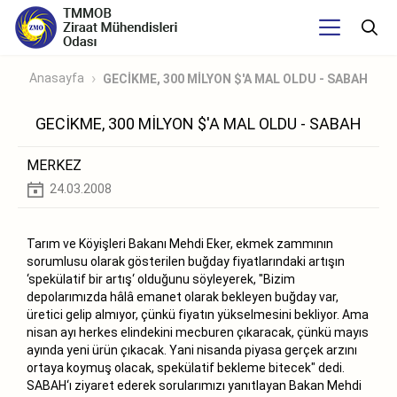
Anasayfa
GECİKME, 300 MİLYON $'A MAL OLDU - SABAH
GECİKME, 300 MİLYON $'A MAL OLDU - SABAH
MERKEZ
24.03.2008
Tarım ve Köyişleri Bakanı Mehdi Eker, ekmek zammının
sorumlusu olarak gösterilen buğday fiyatlarındaki artışın
‘spekülatif bir artış‘ olduğunu söyleyerek, "Bizim
depolarımızda hâlâ emanet olarak bekleyen buğday var,
üretici gelip almıyor, çünkü fiyatın yükselmesini bekliyor. Ama
nisan ayı herkes elindekini mecburen çıkaracak, çünkü mayıs
ayında yeni ürün çıkacak. Yani nisanda piyasa gerçek arzını
ortaya koymuş olacak, spekülatif bekleme bitecek" dedi.
SABAH‘ı ziyaret ederek sorularımızı yanıtlayan Bakan Mehdi