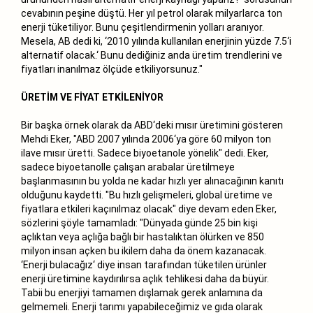
cevabının peşine düştü. Her yıl petrol olarak milyarlarca ton
enerji tüketiliyor. Bunu çeşitlendirmenin yolları aranıyor.
Mesela, AB dedi ki, ‘2010 yılında kullanılan enerjinin yüzde 7.5‘i
alternatif olacak.‘ Bunu dediğiniz anda üretim trendlerini ve
fiyatları inanılmaz ölçüde etkiliyorsunuz."
ÜRETİM VE FİYAT ETKİLENİYOR
Bir başka örnek olarak da ABD‘deki mısır üretimini gösteren
Mehdi Eker, "ABD 2007 yılında 2006‘ya göre 60 milyon ton
ilave mısır üretti. Sadece biyoetanole yönelik" dedi. Eker,
sadece biyoetanolle çalışan arabalar üretilmeye
başlanmasının bu yolda ne kadar hızlı yer alınacağının kanıtı
olduğunu kaydetti. "Bu hızlı gelişmeleri, global üretime ve
fiyatlara etkileri kaçınılmaz olacak" diye devam eden Eker,
sözlerini şöyle tamamladı: "Dünyada günde 25 bin kişi
açlıktan veya açlığa bağlı bir hastalıktan ölürken ve 850
milyon insan açken bu ikilem daha da önem kazanacak.
‘Enerji bulacağız‘ diye insan tarafından tüketilen ürünler
enerji üretimine kaydırılırsa açlık tehlikesi daha da büyür.
Tabii bu enerjiyi tamamen dışlamak gerek anlamına da
gelmemeli. Enerji tarımı yapabileceğimiz ve gıda olarak