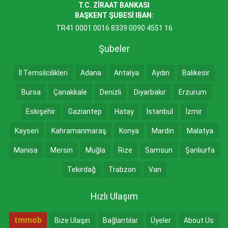
T.C. ZİRAAT BANKASI
BAŞKENT ŞUBESİ IBAN:
TR41 0001 0016 8339 0090 4551 16
Şubeler
İl Temsilcilikleri
Adana
Antalya
Aydın
Balıkesir
Bursa
Çanakkale
Denizli
Diyarbakır
Erzurum
Eskişehir
Gaziantep
Hatay
İstanbul
İzmir
Kayseri
Kahramanmaraş
Konya
Mardin
Malatya
Manisa
Mersin
Muğla
Rize
Samsun
Şanlıurfa
Tekirdağ
Trabzon
Van
Hızlı Ulaşım
tmmob
Bize Ulaşın
Bağlantılar
Üyeler
About Us