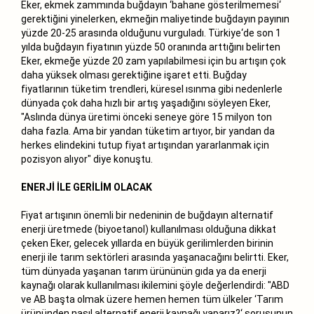
Eker, ekmek zammında buğdayın ‘bahane gösterilmemesi‘
gerektiğini yinelerken, ekmeğin maliyetinde buğdayın payının
yüzde 20-25 arasında olduğunu vurguladı. Türkiye‘de son 1
yılda buğdayın fiyatının yüzde 50 oranında arttığını belirten
Eker, ekmeğe yüzde 20 zam yapılabilmesi için bu artışın çok
daha yüksek olması gerektiğine işaret etti. Buğday
fiyatlarının tüketim trendleri, küresel ısınma gibi nedenlerle
dünyada çok daha hızlı bir artış yaşadığını söyleyen Eker,
"Aslında dünya üretimi önceki seneye göre 15 milyon ton
daha fazla. Ama bir yandan tüketim artıyor, bir yandan da
herkes elindekini tutup fiyat artışından yararlanmak için
pozisyon alıyor" diye konuştu.
ENERJİ İLE GERİLİM OLACAK
Fiyat artışının önemli bir nedeninin de buğdayın alternatif
enerji üretmede (biyoetanol) kullanılması olduğuna dikkat
çeken Eker, gelecek yıllarda en büyük gerilimlerden birinin
enerji ile tarım sektörleri arasında yaşanacağını belirtti. Eker,
tüm dünyada yaşanan tarım ürününün gıda ya da enerji
kaynağı olarak kullanılması ikilemini şöyle değerlendirdi: "ABD
ve AB başta olmak üzere hemen hemen tüm ülkeler ‘Tarım
ürününden nasıl alternatif enerji kaynağı yaparız?‘ sorusunun