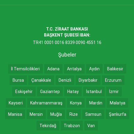
T.C. ZİRAAT BANKASI
BAŞKENT ŞUBESİ IBAN:
TR41 0001 0016 8339 0090 4551 16
Şubeler
İl Temsilcilikleri
Adana
Antalya
Aydın
Balıkesir
Bursa
Çanakkale
Denizli
Diyarbakır
Erzurum
Eskişehir
Gaziantep
Hatay
İstanbul
İzmir
Kayseri
Kahramanmaraş
Konya
Mardin
Malatya
Manisa
Mersin
Muğla
Rize
Samsun
Şanlıurfa
Tekirdağ
Trabzon
Van