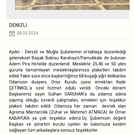
DENİZLİ
08.03.2024
Aydın - Denizli ve Muğla Şubelerinin ortaklaşa düzenlediği
geleneksel Başak Balosu Karahayıt/Pamukkale de bulunan
Adem Pira Hotelde düzenlendi. Meslekte 25,40 ve 50 yılını
gururla tamamlayan meslektaşlarımıza plaketleri takdim
edildi.Yakın süre önce kaybettiğimiz 68 kuşağı yiğit delikanlısı
Odamızın duayeni, Onur Kurulu üyesi emektarı Kadir
ÇETİNKOL`a özel hizmet ödülü verildi. Önceki dönem
Başkanımız sayın Gülhan SARUHAN’a da odamız adına
yapmış olduğu özverili çalışmaları, emekleri için teşekkür
plaketi takdim edildi. Odamıza her zaman destek olan
Agroma Mantarcılık (Zuhal ve Mehmet ATMACA) ile Ömer
KABAYUKA ya çok teşekkür ederiz.Üç Şubemizin değerli
Başkan ve yönetim kurulu üyeleri ile balomuza katılım
sağlayan tüm arkadaşlara sonsuz teşekkürler.