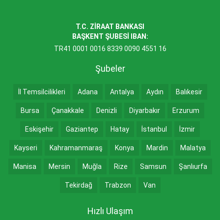
T.C. ZİRAAT BANKASI
BAŞKENT ŞUBESİ IBAN:
TR41 0001 0016 8339 0090 4551 16
Şubeler
İl Temsilcilikleri
Adana
Antalya
Aydın
Balıkesir
Bursa
Çanakkale
Denizli
Diyarbakır
Erzurum
Eskişehir
Gaziantep
Hatay
İstanbul
İzmir
Kayseri
Kahramanmaraş
Konya
Mardin
Malatya
Manisa
Mersin
Muğla
Rize
Samsun
Şanlıurfa
Tekirdağ
Trabzon
Van
Hızlı Ulaşım